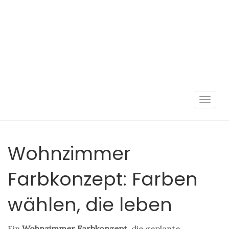
Navigat
umscha
Wohnzimmer
Farbkonzept: Farben
wählen, die leben
Ein
Wohnzimmer Farbkonzept
,
die geplante