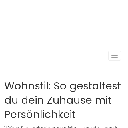
Navigat
umscha
Wohnstil: So gestaltest
du dein Zuhause mit
Persönlichkeit
Wohnstil ist mehr als nur ein Wort – er zeigt, wer du