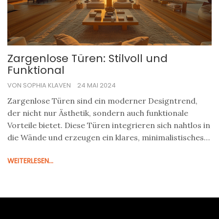
Zargenlose Türen: Stilvoll und
Funktional
VON SOPHIA KLAVEN
24 MAI 2024
Zargenlose Türen sind ein moderner Designtrend,
der nicht nur Ästhetik, sondern auch funktionale
Vorteile bietet. Diese Türen integrieren sich nahtlos in
die Wände und erzeugen ein klares, minimalistisches
Erscheinungsbild. Der Artikel erklärt, wie diese Türen
WEITERLESEN...
funktionieren, ihre Vorteile und gibt nützliche Tipps
zur Installation und Pflege.