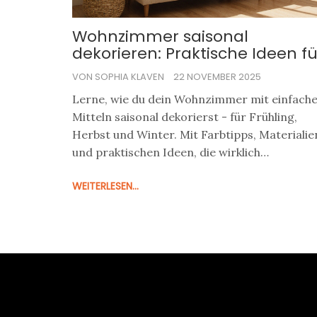
Wohnzimmer saisonal
dekorieren: Praktische Ideen fü
Frühling, Herbst und Winter
VON SOPHIA KLAVEN
22 NOVEMBER 2025
Lerne, wie du dein Wohnzimmer mit einfach
Mitteln saisonal dekorierst - für Frühling,
Herbst und Winter. Mit Farbtipps, Materialie
und praktischen Ideen, die wirklich
funktionieren.
WEITERLESEN...