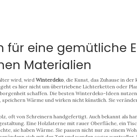
 für eine gemütliche E
hen Materialien
lter wird, wird
Winterdeko
,
die Kunst, das Zuhause in der
, geht es hier nicht um übertriebene Lichterketten oder Pl
borgenheit schaffen.
Die besten Winterdeko-Ideen nutzen d
n, speichern Wärme und wirken nicht künstlich. Sie veränder
z, oft von Schreinern handgefertigt
. Auch bekannt als
han
estaltung. Eine Holzlaterne mit rauer Oberfläche, ein Tisc
ichte, sie haben Wärme. Sie passen nicht nur zu einem Wo
, verändern sich mit der Zeit und werden sogar wertvoller.