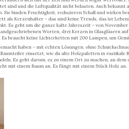
tet sind und die Luftqualität nicht belasten
. Auch bekannt 
n. Sie binden Feuchtigkeit, reduzieren Schall und wirken b
tt als Kerzenhalter – das sind keine Trends, das ist Lebens
kt. Es geht um die ganze kalte Jahreszeit – von November b
t handgeschriebenen Worten, drei Kerzen in Glasgläsern au
 Es braucht keine Lichterketten mit 200 Lampen, um Gemüt
 gemacht haben – mit echten Lösungen, ohne Schnickschnack
Raumteiler einsetzt, wie du alte Holzpaletten in rustikale
eln. Es geht darum, es zu einem Ort zu machen, an dem du
icht mit einem Baum an. Es fängt mit einem Stück Holz an.