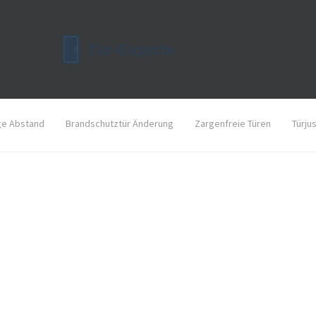
ge Abstand
Brandschutztür Änderung
Zargenfreie Türen
Türju