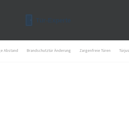
ge Abstand
Brandschutztür Änderung
Zargenfreie Türen
Türju