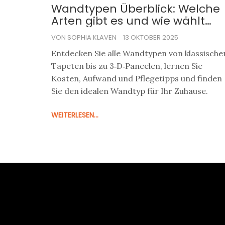
Wandtypen Überblick: Welche
Arten gibt es und wie wählt
man die Richtige?
VON SOPHIA KLAVEN
13 OKTOBER 2025
Entdecken Sie alle Wandtypen von klassische
Tapeten bis zu 3‑D‑Paneelen, lernen Sie
Kosten, Aufwand und Pflegetipps und finden
Sie den idealen Wandtyp für Ihr Zuhause.
WEITERLESEN...