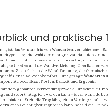
blick und praktische 
st, ist das Verständnis von
Wandarten
,
verschiedenen Bau
andtypen
, legt die Wahl der richtigen Wandart den Grunds
and
,
eine leichte Trennwand aus Gipskarton, die schnell au
ähigkeit bieten
und die
Wandverkleidung
,
Oberflächen wie 
ammen. Zusätzlich ist die
Wanddämmung
,
die thermische 
rgieeffizienz und Wohnkomfort. Kurz gesagt:
Wandarten
u
ponente beeinflusst Kosten, Bauzeit und Ergebnis.
mit dem geplanten Verwendungszweck. Für schnelle Umbaut
gt und sofort integriert werden kann – ideal, wenn du bei
1) kombinierst. Steht die Tragfähigkeit im Vordergrund, e
dern auch Feuchtigkeit regulieren kann. Sobald die Grundk