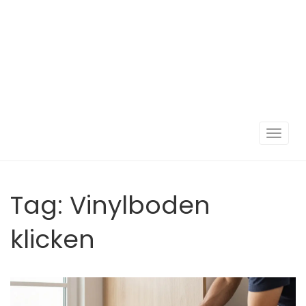
Navigat
umscha
Tag: Vinylboden
klicken