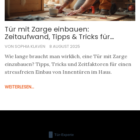
Tür mit Zarge einbauen:
Zeitaufwand, Tipps & Tricks für
reibungslosen Einbau
VON SOPHIA KLAVEN
8 AUGUST 2025
Wie lange braucht man wirklich, eine Tür mit Zarge
einzubauen? Tipps, Tricks und Zeitfaktoren für einen
stressfreien Einbau von Innentüren im Haus.
WEITERLESEN...