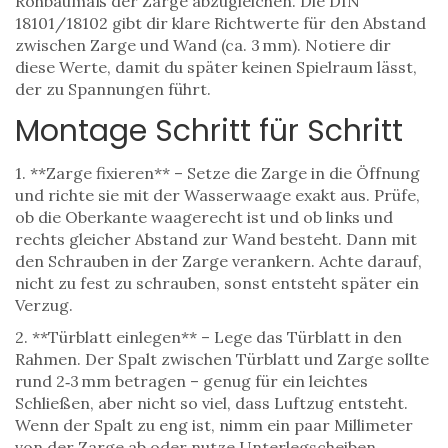
Rohbaumaß der Zarge abzugleichen. Die DIN
18101/18102 gibt dir klare Richtwerte für den Abstand
zwischen Zarge und Wand (ca. 3 mm). Notiere dir
diese Werte, damit du später keinen Spielraum lässt,
der zu Spannungen führt.
Montage Schritt für Schritt
1. **Zarge fixieren** – Setze die Zarge in die Öffnung
und richte sie mit der Wasserwaage exakt aus. Prüfe,
ob die Oberkante waagerecht ist und ob links und
rechts gleicher Abstand zur Wand besteht. Dann mit
den Schrauben in der Zarge verankern. Achte darauf,
nicht zu fest zu schrauben, sonst entsteht später ein
Verzug.
2. **Türblatt einlegen** – Lege das Türblatt in den
Rahmen. Der Spalt zwischen Türblatt und Zarge sollte
rund 2‑3 mm betragen – genug für ein leichtes
Schließen, aber nicht so viel, dass Luftzug entsteht.
Wenn der Spalt zu eng ist, nimm ein paar Millimeter
von der Zarge ab oder nutze Unterlegscheiben.