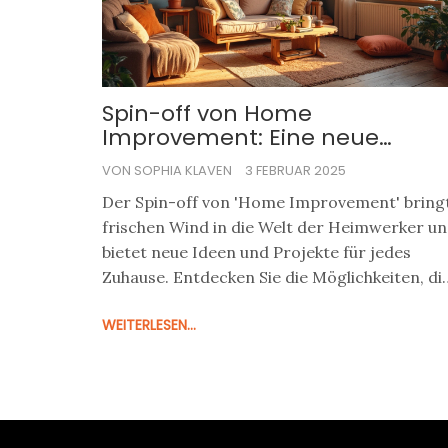
Spin-off von Home
Improvement: Eine neue
Perspektive auf
VON SOPHIA KLAVEN
3 FEBRUAR 2025
Heimverschönerung
Der Spin-off von 'Home Improvement' bring
frischen Wind in die Welt der Heimwerker u
bietet neue Ideen und Projekte für jedes
Zuhause. Entdecken Sie die Möglichkeiten, di
Heimwerkerprojekte, DIY-Tipps und kreativ
WEITERLESEN...
Lösungen bieten. Perfekt für alle, die ihr Hei
verschönern oder neu gestalten möchten. O
Anfänger oder Profi, lassen Sie sich von den
neuen Konzepten inspirieren und gestalten S
Ihr Zuhause nach Ihren Wünschen.