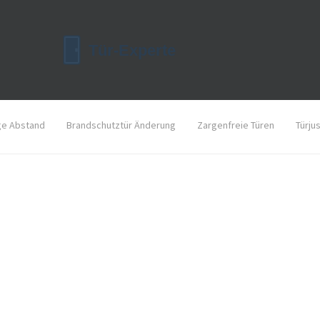
ge Abstand
Brandschutztür Änderung
Zargenfreie Türen
Türju