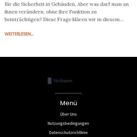
für die Sicherheit in Gebäuden. Aber was darf man an
ihnen verändern, ohne ihre Funktion zu
beinträchtigen? Diese Frage klären wir in diesem
Artikel und geben hilfreiche Tipps, wie man
WEITERLESEN...
sicherstellt, dass die Anpassungen den gesetzlichen
Vorschriften entsprechen.
Menü
Über Uns
Nutzungsbedingungen
Datenschutzrichtlinie