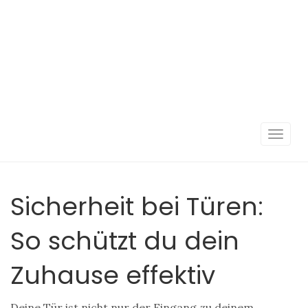
Navigat
umscha
Sicherheit bei Türen:
So schützt du dein
Zuhause effektiv
Deine Tür ist nicht nur der Eingang zu deinem