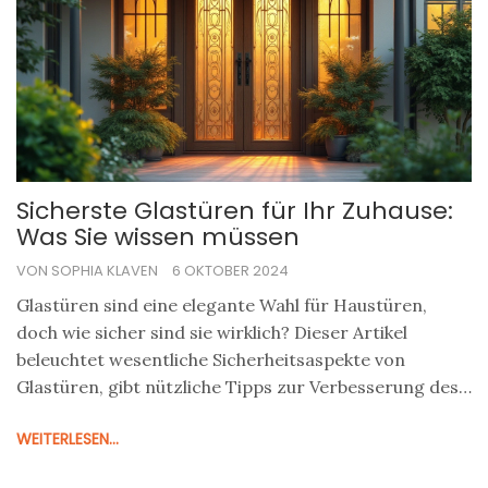
Sicherste Glastüren für Ihr Zuhause:
Was Sie wissen müssen
VON SOPHIA KLAVEN
6 OKTOBER 2024
Glastüren sind eine elegante Wahl für Haustüren,
doch wie sicher sind sie wirklich? Dieser Artikel
beleuchtet wesentliche Sicherheitsaspekte von
Glastüren, gibt nützliche Tipps zur Verbesserung des
Einbruchschutzes und klärt auf, wie Sie eine Balance
WEITERLESEN...
zwischen Ästhetik und Sicherheit finden. Es werden
verschiedene Arten von Glas und deren