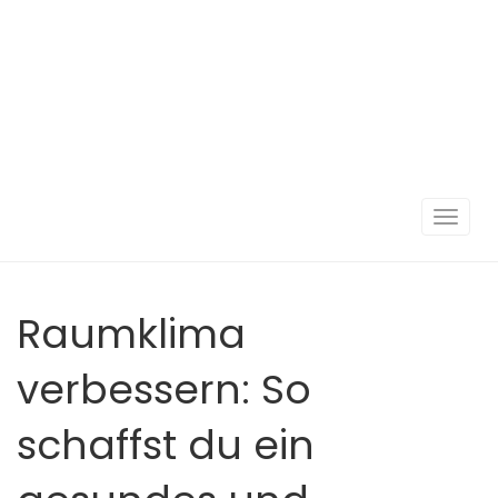
Navigat
umscha
Raumklima
verbessern: So
schaffst du ein