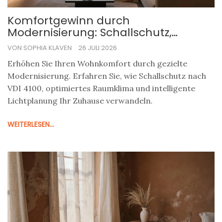
Komfortgewinn durch
Modernisierung: Schallschutz,
Raumklima und Licht optimieren
VON SOPHIA KLAVEN
26 JULI 2026
Erhöhen Sie Ihren Wohnkomfort durch gezielte
Modernisierung. Erfahren Sie, wie Schallschutz nach
VDI 4100, optimiertes Raumklima und intelligente
Lichtplanung Ihr Zuhause verwandeln.
WEITERLESEN...