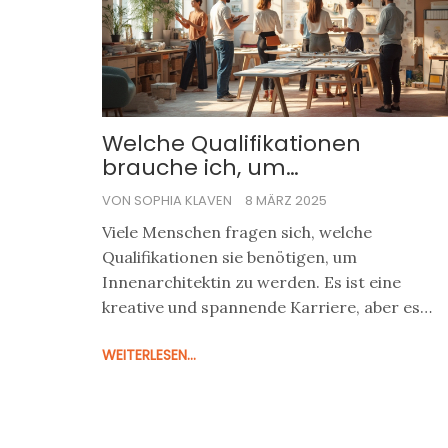
Welche Qualifikationen
brauche ich, um
Innenarchitektin zu werden?
VON SOPHIA KLAVEN
8 MÄRZ 2025
Viele Menschen fragen sich, welche
Qualifikationen sie benötigen, um
Innenarchitektin zu werden. Es ist eine
kreative und spannende Karriere, aber es
erfordert auch spezifische Fähigkeiten und
WEITERLESEN...
Erfahrung. In diesem Artikel werden wir die
wichtigsten Qualifikationen und Schritte auf
dem Weg zum Beruf des Innenarchitekten
beleuchten. Erfahren Sie, wie Sie Ihre