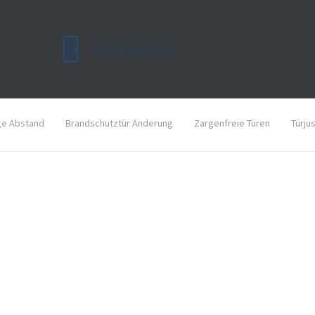
ge Abstand
Brandschutztür Änderung
Zargenfreie Türen
Türju