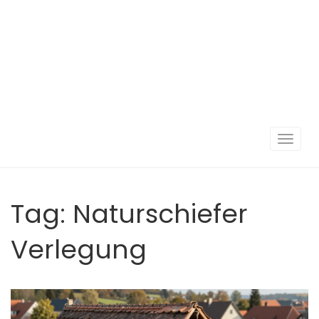
Navigat
umscha
Tag: Naturschiefer
Verlegung