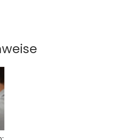
hweise
n: