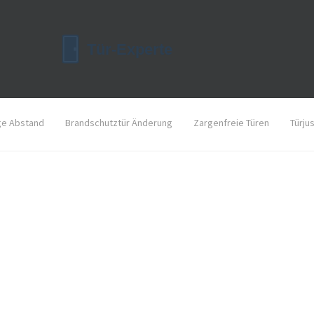
ge Abstand
Brandschutztür Änderung
Zargenfreie Türen
Türju