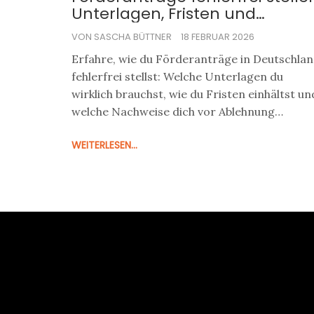
Unterlagen, Fristen und
Nachweise im Überblick
VON SASCHA BÜTTNER
18 FEBRUAR 2026
Erfahre, wie du Förderanträge in Deutschla
fehlerfrei stellst: Welche Unterlagen du
wirklich brauchst, wie du Fristen einhältst un
welche Nachweise dich vor Ablehnung
schützen. Mit aktuellen Daten aus 2026.
WEITERLESEN...