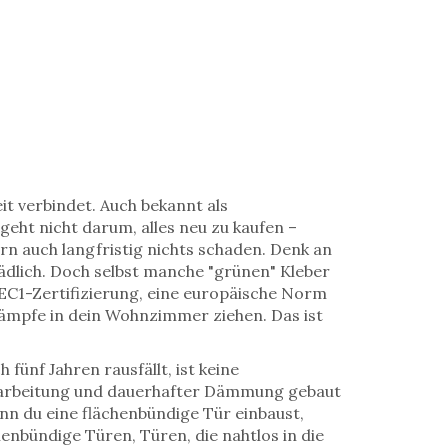
it verbindet
. Auch bekannt als
geht nicht darum, alles neu zu kaufen –
ern auch langfristig nichts schaden. Denk an
ädlich. Doch selbst manche "grünen" Kleber
EC1-Zertifizierung
,
eine europäische Norm
n Dämpfe in dein Wohnzimmer ziehen.
Das ist
ünf Jahren rausfällt, ist keine
erarbeitung und dauerhafter Dämmung gebaut
n du eine flächenbündige Tür einbaust,
henbündige Türen
,
Türen, die nahtlos in die