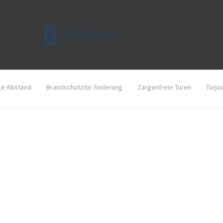
ge Abstand
Brandschutztür Änderung
Zargenfreie Türen
Türju