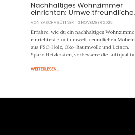
Nachhaltiges Wohnzimmer
einrichten: Umweltfreundliche
Möbel und Textilien für mehr
VON SASCHA BÜTTNER
3 NOVEMBER 2025
Lebensqualität
Erfahre, wie du ein nachhaltiges Wohnzimme
einrichtest - mit umweltfreundlichen Möbeln
aus FSC-Holz, Öko-Baumwolle und Leinen.
Spare Heizkosten, verbessere die Luftqualitä
und setze auf langlebige Qualität.
WEITERLESEN...