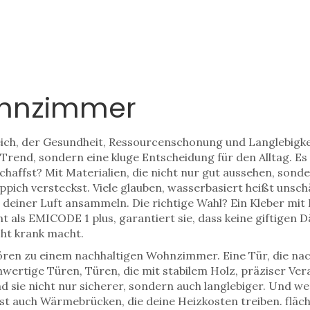
ohnzimmer
ich, der Gesundheit, Ressourcenschonung und Langlebigke
in Trend, sondern eine kluge Entscheidung für den Alltag.
Es 
chaffst? Mit Materialien, die nicht nur gut aussehen, sond
pich versteckst. Viele glauben, wasserbasiert heißt unsch
in deiner Luft ansammeln. Die richtige Wahl? Ein Kleber mit
nt als
EMICODE 1 plus
, garantiert sie, dass keine giftige
cht krank macht.
en zu einem nachhaltigen Wohnzimmer. Eine Tür, die nach f
hwertige Türen
,
Türen, die mit stabilem Holz, präziser V
ind sie nicht nur sicherer, sondern auch langlebiger.
Und wen
est auch Wärmebrücken, die deine Heizkosten treiben.
fläc