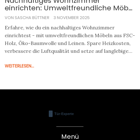
Nachhaltiges Wohnzimmer
einrichten: Umweltfreundliche Möbel
und Textilien für mehr
VON SASCHA BÜTTNER
3 NOVEMBER 2025
Lebensqualität
Erfahre, wie du ein nachhaltiges Wohnzimmer
einrichtest - mit umweltfreundlichen Möbeln aus FSC-
Holz, Öko-Baumwolle und Leinen. Spare Heizkosten,
verbessere die Luftqualität und setze auf langlebige
Qualität.
WEITERLESEN...
Menü