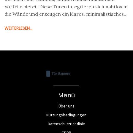
Vorteile bietet. Diese Türen integrieren sich nahtlos in
die Wände und erzeugen ein klares, minimalistisches
Erscheinungsbild. Der Artikel erklärt, wie diese Türen
WEITERLESEN...
funktionieren, ihre Vorteile und gibt nützliche Tipps
zur Installation und Pflege.
Menü
Über Uns
Nutzungsbedingungen
Datenschutzrichtlinie
GDPR