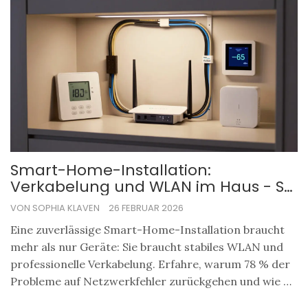
Smart-Home-Installation:
Verkabelung und WLAN im Haus - So
wird’s zuverlässig
VON SOPHIA KLAVEN
26 FEBRUAR 2026
Eine zuverlässige Smart-Home-Installation braucht
mehr als nur Geräte: Sie braucht stabiles WLAN und
professionelle Verkabelung. Erfahre, warum 78 % der
Probleme auf Netzwerkfehler zurückgehen und wie du
mit Matter, Cat-6-Kabeln und einem separaten WLAN