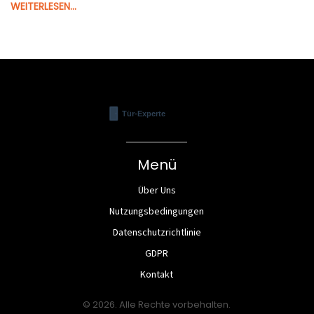
WEITERLESEN...
dein Zuhause wirklich smart machst.
Menü
Über Uns
Nutzungsbedingungen
Datenschutzrichtlinie
GDPR
Kontakt
© 2026. Alle Rechte vorbehalten.