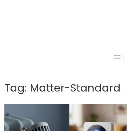
Navigat
umscha
Tag: Matter-Standard