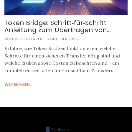
Token Bridge: Schritt‑für‑Schritt
Anleitung zum Übertragen von
Tokens zwischen Blockchains
VON SOPHIA KLAVEN
6 OKTOBER 2025
Erfahre, wie Token Bridges funktionieren, welche
Schritte für einen sicheren Transfer nötig sind und
welche Risiken sowie Kosten zu beachten sind - ein
kompletter Leitfaden für Cross‑Chain Transfers.
WEITERLESEN...