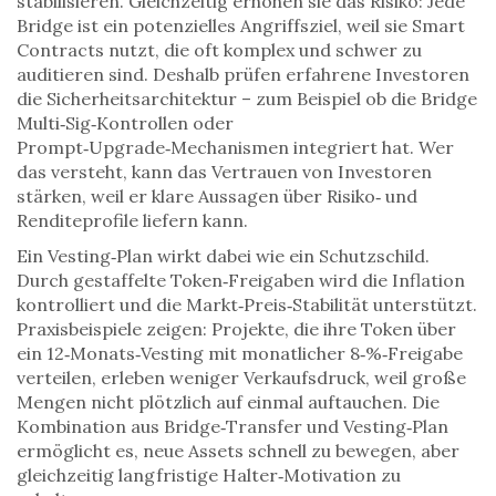
stabilisieren. Gleichzeitig erhöhen sie das Risiko: Jede
Bridge ist ein potenzielles Angriffsziel, weil sie Smart
Contracts nutzt, die oft komplex und schwer zu
auditieren sind. Deshalb prüfen erfahrene Investoren
die Sicherheitsarchitektur – zum Beispiel ob die Bridge
Multi‑Sig‑Kontrollen oder
Prompt‑Upgrade‑Mechanismen integriert hat. Wer
das versteht, kann das Vertrauen von Investoren
stärken, weil er klare Aussagen über Risiko‑ und
Renditeprofile liefern kann.
Ein Vesting‑Plan wirkt dabei wie ein Schutzschild.
Durch gestaffelte Token‑Freigaben wird die Inflation
kontrolliert und die Markt‑Preis‑Stabilität unterstützt.
Praxisbeispiele zeigen: Projekte, die ihre Token über
ein 12‑Monats‑Vesting mit monatlicher 8‑%‑Freigabe
verteilen, erleben weniger Verkaufsdruck, weil große
Mengen nicht plötzlich auf einmal auftauchen. Die
Kombination aus Bridge‑Transfer und Vesting‑Plan
ermöglicht es, neue Assets schnell zu bewegen, aber
gleichzeitig langfristige Halter‑Motivation zu