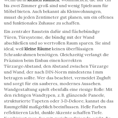
bis zwei Zimmer groß sind und wenig Spielraum für
Möbel bieten
. Auch bekannt als
Kleinwohnungen
,
musst du jeden Zentimeter gut planen, um ein offenes
und funktionales Zuhause zu schaffen.
Ein zentraler Baustein dafür sind
fläch​ebündige
Türen
,
Türsysteme, die bündig mit der Wand
abschließen und so wertvollen Raum sparen
. Sie sind
ideal, weil
kleine Räume
keinen überflüssigen
Schrankrahmen benötigen. Gleichzeitig verlangt die
Präzision beim Einbau einen korrekten
Türzarge‑Abstand
,
den Abstand zwischen Türzarge
und Wand, der nach DIN‑Norm mindestens 1 mm
betragen sollte
. Wer das beachtet, vermeidet Zugluft
und sorgt für ein sauberes, modernes Aussehen.
Wandgestaltung spielt ebenfalls eine riesige Rolle: Mit
den richtigen
Wandtypen
,
z. B. glänzende Paneele,
strukturierte Tapeten oder 3‑D‑Dekore, kannst du das
Raumgefühl maßgeblich beeinflussen
. Helle Farben
reflektieren Licht, dunkle Akzente schaffen Tiefe.