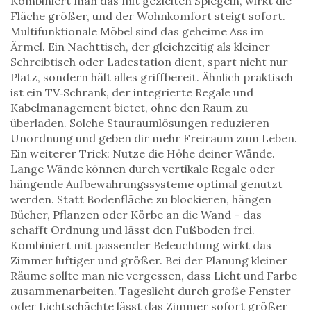
Kombiniert man das mit gezielten Spiegeln, wirkt die
Fläche größer, und der Wohnkomfort steigt sofort.
Multifunktionale Möbel sind das geheime Ass im
Ärmel. Ein
Nachttisch
,
der gleichzeitig als kleiner
Schreibtisch oder Ladestation dient
, spart nicht nur
Platz, sondern hält alles griffbereit. Ähnlich praktisch
ist ein
TV‑Schrank
,
der integrierte Regale und
Kabelmanagement bietet, ohne den Raum zu
überladen
. Solche Stauraumlösungen reduzieren
Unordnung und geben dir mehr Freiraum zum Leben.
Ein weiterer Trick: Nutze die Höhe deiner Wände.
Lange Wände können durch vertikale Regale oder
hängende Aufbewahrungssysteme optimal genutzt
werden. Statt Bodenfläche zu blockieren, hängen
Bücher, Pflanzen oder Körbe an die Wand – das
schafft Ordnung und lässt den Fußboden frei.
Kombiniert mit passender Beleuchtung wirkt das
Zimmer luftiger und größer. Bei der Planung kleiner
Räume sollte man nie vergessen, dass Licht und Farbe
zusammenarbeiten. Tageslicht durch große Fenster
oder Lichtschächte lässt das Zimmer sofort größer