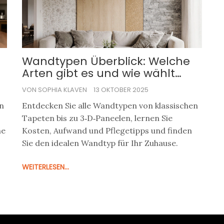
Wandtypen Überblick: Welche
Arten gibt es und wie wählt
man die Richtige?
VON SOPHIA KLAVEN
13 OKTOBER 2025
en
Entdecken Sie alle Wandtypen von klassischen
Tapeten bis zu 3‑D‑Paneelen, lernen Sie
ne
Kosten, Aufwand und Pflegetipps und finden
Sie den idealen Wandtyp für Ihr Zuhause.
WEITERLESEN...