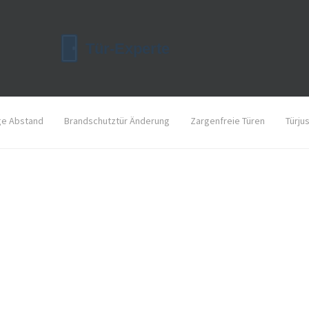
ge Abstand
Brandschutztür Änderung
Zargenfreie Türen
Türju