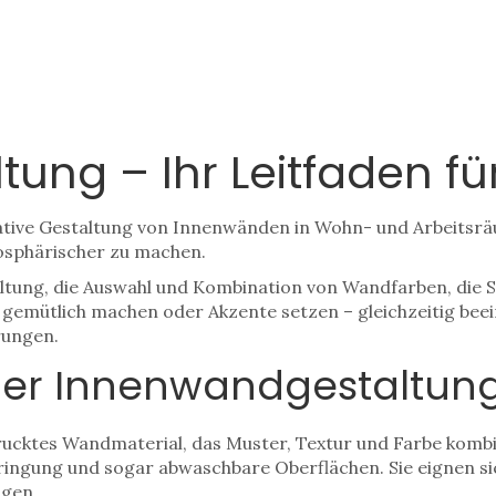
ung – Ihr Leitfaden fü
ative Gestaltung von Innenwänden in Wohn- und Arbeitsr
osphärischer zu machen.
ltung
,
die Auswahl und Kombination von Wandfarben, di
emütlich machen oder Akzente setzen – gleichzeitig beeinf
rungen.
der Innenwandgestaltun
rucktes Wandmaterial, das Muster, Textur und Farbe kombi
ringung und sogar abwaschbare Oberflächen. Sie eignen si
ugen.