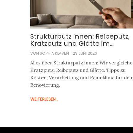
Strukturputz innen: Reibeputz,
Kratzputz und Glätte im
Vergleich
VON SOPHIA KLAVEN
29 JUNI 2026
Alles über Strukturputz innen: Wir vergleich
Kratzputz, Reibeputz und Glätte. Tipps zu
Kosten, Verarbeitung und Raumklima für dei
Renovierung.
WEITERLESEN...