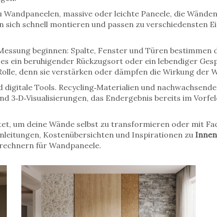
zu
Wandpaneelen
,
massive oder leichte Paneele, die Wänden
 sich schnell montieren und passen zu verschiedensten Ein
 Messung beginnen: Spalte, Fenster und Türen bestimmen 
es ein beruhigender Rückzugsort oder ein lebendiger Gespr
olle, denn sie verstärken oder dämpfen die Wirkung der 
nd digitale Tools. Recycling‑Materialien und nachwachsend
d 3‑D‑Visualisierungen, das Endergebnis bereits im Vorfel
tet, um deine Wände selbst zu transformieren oder mit Fa
 Anleitungen, Kostenübersichten und Inspirationen zu
Innen
enrechnern für Wandpaneele.