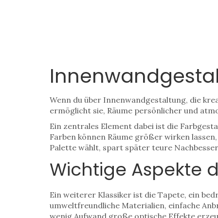
Innenwandgestalt
Wenn du über
Innenwandgestaltung
,
die kre
ermöglicht sie, Räume persönlicher und atm
Ein zentrales Element dabei ist die
Farbgesta
Farben können Räume größer wirken lassen, g
Palette wählt, spart später teure Nachbesse
Wichtige Aspekte 
Ein weiterer Klassiker ist die
Tapete
,
ein bed
umweltfreundliche Materialien, einfache Anb
wenig Aufwand große optische Effekte erze