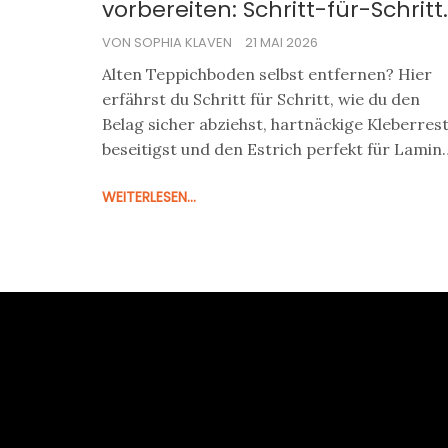
vorbereiten: Schritt-für-Schritt
Anleitung für ein perfektes
VON SOPHIA KLAVEN
21 MAI 2026
Ergebnis
Alten Teppichboden selbst entfernen? Hier
erfährst du Schritt für Schritt, wie du den
Belag sicher abziehst, hartnäckige Kleberres
beseitigst und den Estrich perfekt für Lamin
oder Vinyl vorbereitest.
WEITERLESEN...