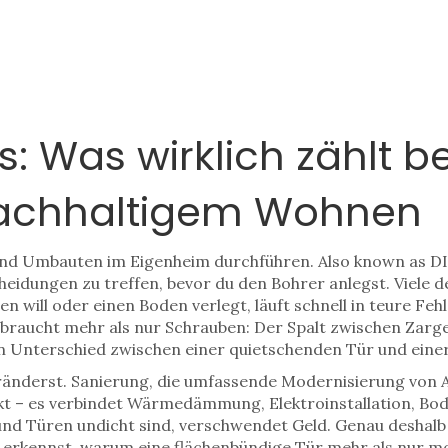
: Was wirklich zählt b
nachhaltigem Wohnen
und Umbauten im Eigenheim durchführen
. Also known as
D
cheidungen zu treffen, bevor du den Bohrer anlegst.
Viele d
en will oder einen Boden verlegt, läuft schnell in teure Fe
 braucht mehr als nur Schrauben: Der Spalt zwischen Zarge
nterschied zwischen einer quietschenden Tür und einer, di
eränderst.
Sanierung
,
die umfassende Modernisierung von
rojekt – es verbindet Wärmedämmung, Elektroinstallation, 
nd Türen undicht sind, verschwendet Geld. Genau deshalb fi
erkennst, warum eine flächenbündige Tür mehr als nur mo