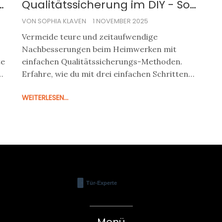
-
Qualitätssicherung im DIY - So
sparst du Zeit und Geld
VON SOPHIA KLAVEN
1 NOVEMBER 2025
Vermeide teure und zeitaufwendige
Nachbesserungen beim Heimwerken mit
te
einfachen Qualitätssicherungs-Methoden.
at
Erfahre, wie du mit drei einfachen Schritten
Fehler reduzierst und deine DIY-Projekte
WEITERLESEN...
professionell machst.
Menü