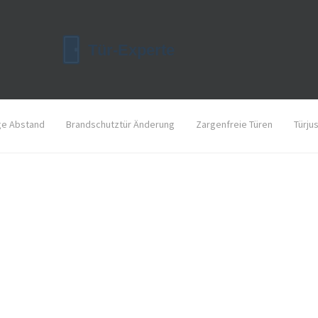
ge Abstand
Brandschutztür Änderung
Zargenfreie Türen
Türju