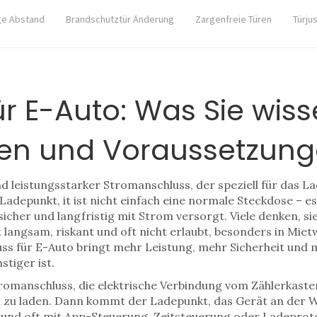
ge Abstand
Brandschutztür Änderung
Zargenfreie Türen
Türju
r E-Auto: Was Sie wis
ten und Voraussetzun
nd leistungsstarker Stromanschluss, der speziell für das 
Ladepunkt
, it ist nicht einfach eine normale Steckdose – e
 sicher und langfristig mit Strom versorgt.
Viele denken, si
t langsam, riskant und oft nicht erlaubt, besonders in Mie
luss für E-Auto bringt mehr Leistung, mehr Sicherheit und
stiger ist.
romanschluss
,
die elektrische Verbindung vom Zählerkaste
 zu laden
.
Dann kommt der
Ladepunkt
,
das Gerät an der 
und oft mit App-Steuerung, Zeitsteuerung oder Ladeprotok