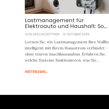
Lastmanagement für
Elektroauto und Haushalt: So
integrieren Sie Ihre Wallbox
VON SASCHA BÜTTNER
31 OKTOBER 2025
richtig
Lernen Sie, wie Lastmanagement Ihre Wallb
intelligent mit Ihrem Hausstrom verbindet -
ohne teuren Anschlussausbau. Erfahren Sie,
welche Systeme funktionieren, was Sie
brauchen und wie Sie Fehler vermeiden.
WEITERLESEN...