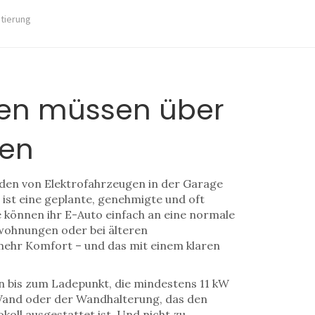
stierung
sen müssen über
gen
Laden von Elektrofahrzeugen in der Garage
s ist eine geplante, genehmigte und oft
e können ihr E-Auto einfach an eine normale
twohnungen oder bei älteren
 mehr Komfort – und das mit einem klaren
n bis zum Ladepunkt, die mindestens 11 kW
Wand oder der Wandhalterung, das den
oll ausgestattet ist
.
Und nicht zu