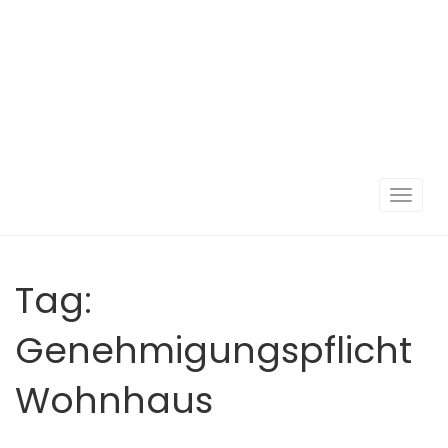
Navigat
umscha
Tag:
Genehmigungspflicht
Wohnhaus