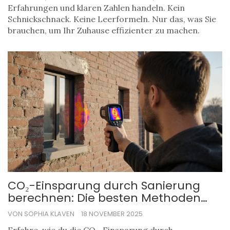
Erfahrungen und klaren Zahlen handeln. Kein
Schnickschnack. Keine Leerformeln. Nur das, was Sie
brauchen, um Ihr Zuhause effizienter zu machen.
CO₂-Einsparung durch Sanierung
berechnen: Die besten Methoden
und Tools 2025
VON SOPHIA KLAVEN
18 NOVEMBER 2025