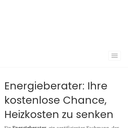
Navigat
umscha
Energieberater: Ihre
kostenlose Chance,
Heizkosten zu senken
Ein
Energieberater
,
ein zertifizierter Fachmann, der