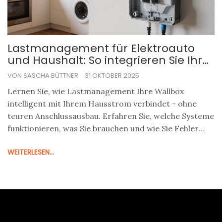
Lastmanagement für Elektroauto
und Haushalt: So integrieren Sie Ihre
Wallbox richtig
VON SASCHA BÜTTNER
31 OKTOBER 2025
Lernen Sie, wie Lastmanagement Ihre Wallbox
intelligent mit Ihrem Hausstrom verbindet - ohne
teuren Anschlussausbau. Erfahren Sie, welche Systeme
funktionieren, was Sie brauchen und wie Sie Fehler
vermeiden.
WEITERLESEN...