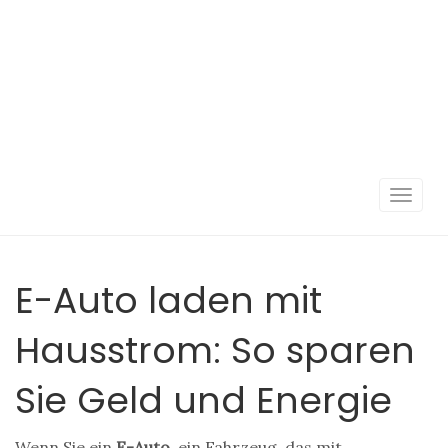
Navigat
umscha
E-Auto laden mit
Hausstrom: So sparen
Sie Geld und Energie
Wenn Sie ein
E-Auto
,
ein Fahrzeug, das mit