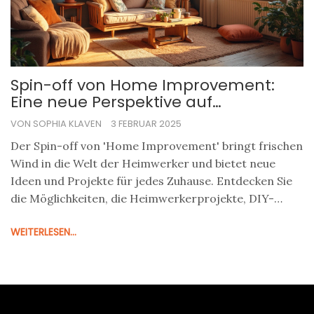
Spin-off von Home Improvement:
Eine neue Perspektive auf
Heimverschönerung
VON SOPHIA KLAVEN
3 FEBRUAR 2025
Der Spin-off von 'Home Improvement' bringt frischen
Wind in die Welt der Heimwerker und bietet neue
Ideen und Projekte für jedes Zuhause. Entdecken Sie
die Möglichkeiten, die Heimwerkerprojekte, DIY-
Tipps und kreative Lösungen bieten. Perfekt für alle,
WEITERLESEN...
die ihr Heim verschönern oder neu gestalten
möchten. Ob Anfänger oder Profi, lassen Sie sich von
den neuen Konzepten inspirieren und gestalten Sie
Ihr Zuhause nach Ihren Wünschen.