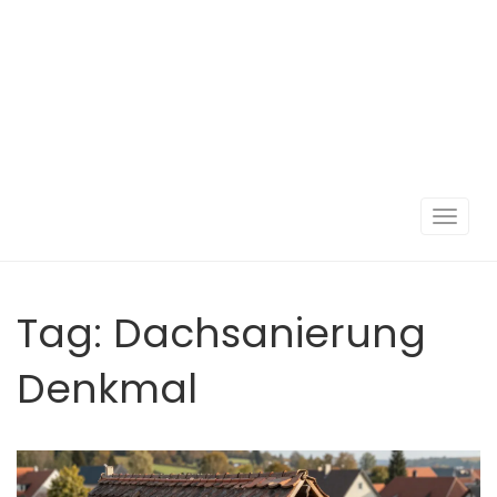
Navigat
umscha
Tag: Dachsanierung
Denkmal