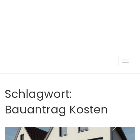
Navigat
umscha
Schlagwort:
Bauantrag Kosten