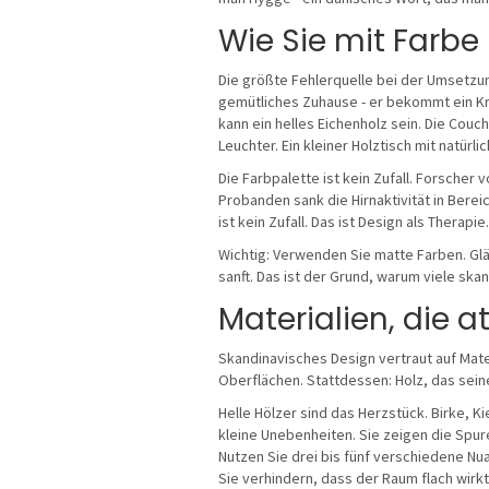
Wie Sie mit Farbe 
Die größte Fehlerquelle bei der Umsetzun
gemütliches Zuhause - er bekommt ein Kra
kann ein helles Eichenholz sein. Die Couch
Leuchter. Ein kleiner Holztisch mit natürl
Die Farbpalette ist kein Zufall. Forscher
Probanden sank die Hirnaktivität in Bere
ist kein Zufall. Das ist Design als Therapie.
Wichtig: Verwenden Sie matte Farben. Glä
sanft. Das ist der Grund, warum viele skan
Materialien, die 
Skandinavisches Design vertraut auf Materi
Oberflächen. Stattdessen: Holz, das seine 
Helle Hölzer sind das Herzstück. Birke, Ki
kleine Unebenheiten. Sie zeigen die Spuren
Nutzen Sie drei bis fünf verschiedene Nua
Sie verhindern, dass der Raum flach wirkt