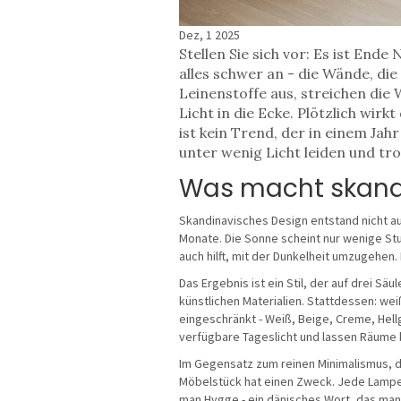
Dez, 1 2025
Stellen Sie sich vor: Es ist Ende
alles schwer an - die Wände, die
Leinenstoffe aus, streichen die
Licht in die Ecke. Plötzlich wir
ist kein Trend, der in einem Jah
unter wenig Licht leiden und tr
Was macht skandi
Skandinavisches Design entstand nicht a
Monate. Die Sonne scheint nur wenige Stu
auch hilft, mit der Dunkelheit umzugehen. 
Das Ergebnis ist ein Stil, der auf drei Säu
künstlichen Materialien. Stattdessen: wei
eingeschränkt - Weiß, Beige, Creme, Hell
verfügbare Tageslicht und lassen Räume
Im Gegensatz zum reinen Minimalismus, der 
Möbelstück hat einen Zweck. Jede Lampe 
man Hygge - ein dänisches Wort, das man 