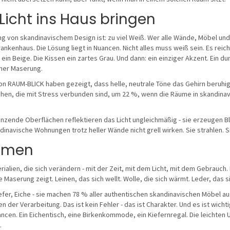
Licht ins Haus bringen
g von skandinavischem Design ist: zu viel Weiß. Wer alle Wände, Möbel un
nkenhaus. Die Lösung liegt in Nuancen. Nicht alles muss weiß sein. Es rei
 ein Beige. Die Kissen ein zartes Grau. Und dann: ein einziger Akzent. Ein d
icher Maserung.
 von RAUM-BLICK haben gezeigt, dass helle, neutrale Töne das Gehirn beruhig
ichen, die mit Stress verbunden sind, um 22 %, wenn die Räume in skandin
nzende Oberflächen reflektieren das Licht ungleichmäßig - sie erzeugen Bl
dinavische Wohnungen trotz heller Wände nicht grell wirken. Sie strahlen. Si
atmen
alien, die sich verändern - mit der Zeit, mit dem Licht, mit dem Gebrauch. 
Maserung zeigt. Leinen, das sich wellt. Wolle, die sich wärmt. Leder, das si
efer, Eiche - sie machen 78 % aller authentischen skandinavischen Möbel aus.
 der Verarbeitung. Das ist kein Fehler - das ist Charakter. Und es ist wichti
ncen. Ein Eichentisch, eine Birkenkommode, ein Kiefernregal. Die leichten 
.