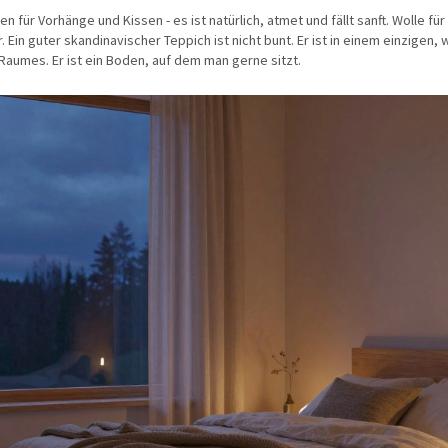
n für Vorhänge und Kissen - es ist natürlich, atmet und fällt sanft. Wolle f
. Ein guter skandinavischer Teppich ist nicht bunt. Er ist in einem einzigen, 
 Raumes. Er ist ein Boden, auf dem man gerne sitzt.