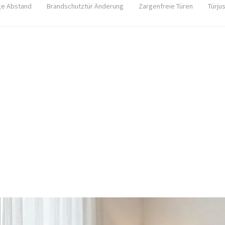
ge Abstand
Brandschutztür Änderung
Zargenfreie Türen
Türju