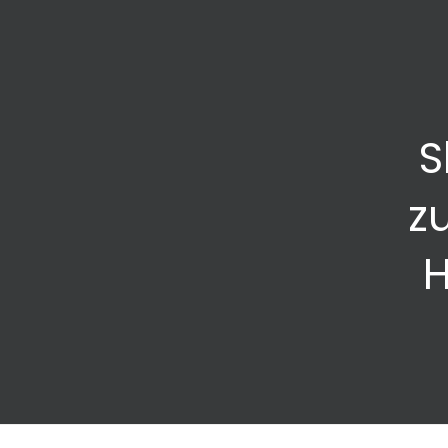
S
z
H