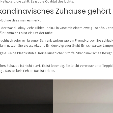
lligkeit, die zählt. Es ist die Qualität des Lichts.
 skandinavisches Zuhause gehört
 oft ohne dass man es merkt.
n der Wand - okay. Zehn Bilder - nein. Ein Vase mit einem Zweig - schön. Zeh
r Sammler. Es ist ein Ort der Ruhe.
uchtisch oder ein brauner Schrank wirken wie ein Fremdkörper. Sie schluc
ann nutzen Sie sie als Akzent. Ein dunkelgrauer Stuhl. Ein schwarzer Lamp
gale. Keine Plastikstühle. Keine künstlichen Stoffe. Skandinavisches Design 
es Zuhause ist nicht steril. Es ist lebendig. Ein leicht verwaschener Teppich
t. Das ist kein Fehler. Das ist Leben.