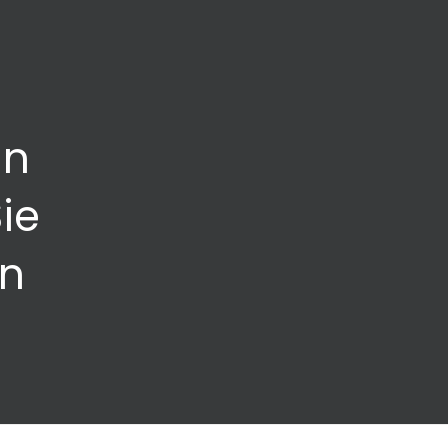
gn
ie
in