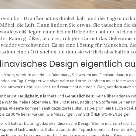
 November. Draußen ist es dunkel, kalt, und die Tage sind ku
 Möbel, die Luft. Dann ändern Sie etwas. Sie tauschen die 
 Wände weiß, legen einen hellen Holzboden auf und stelle
kt der Raum größer, leichter, ruhiger. Das ist das Geheimnis
r wieder verschwindet. Es ist eine Lösung für Menschen, d
otzdem einen Ort suchen, an dem sie wirklich abschalten k
navisches Design eigentlich au
us Mode, sondern aus Not. In Dänemark, Schweden und Finnland dauern die 
nden am Tag. Designer wie Alvar Aalto und Arne Jacobsen mussten etwas sc
Ihre Antwort: Licht. Viel Licht. Und zwar nicht nur von außen, sondern auch v
len beruht:
Helligkeit
,
Klarheit
und
Gemütlichkeit
. Keine überladenen Wä
ße Wände, helle Hölzer wie Birke und Kiefer, natürliche Stoffe wie Leinen un
grau. Akzente kommen sanft dazu: zartes Blau, salbeigrün, ein Hauch Rosé.
 bis zu 30 % heller wirken, wie Messungen von SCHÖNER WOHNEN zeigen.
oft kalt wirkt, bringt das skandinavische Design Wärme mit. Es ist nicht „n
spendet Licht, nicht nur Dekoration. Jeder Teppich dient nicht nur dem Au
nicht übersetzen kann, aber fühlt, wenn man in einem solchen Raum sitzt.