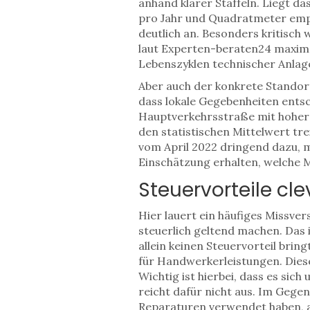
anhand klarer Staffeln. Liegt da
pro Jahr und Quadratmeter empfo
deutlich an. Besonders kritisch 
laut Experten-beraten24 maximal
Lebenszyklen technischer Anla
Aber auch der konkrete Standort 
dass lokale Gegebenheiten entsc
Hauptverkehrsstraße mit hoher 
den statistischen Mittelwert tr
vom April 2022 dringend dazu, m
Einschätzung erhalten, welche 
Steuervorteile cle
Hier lauert ein häufiges Missver
steuerlich geltend machen. Das i
allein keinen Steuervorteil bri
für Handwerkerleistungen. Dies
Wichtig ist hierbei, dass es sic
reicht dafür nicht aus. Im Gege
Reparaturen verwendet haben, a