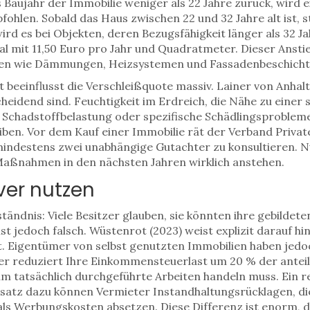
s Baujahr der Immobilie weniger als 22 Jahre zurück, wird 
hlen. Sobald das Haus zwischen 22 und 32 Jahre alt ist, 
wird es bei Objekten, deren Bezugsfähigkeit länger als 32 J
 mit 11,50 Euro pro Jahr und Quadratmeter. Dieser Anstieg
gen wie Dämmungen, Heizsystemen und Fassadenbeschich
beeinflusst die Verschleißquote massiv. Lainer von Anhalt 
heidend sind. Feuchtigkeit im Erdreich, die Nähe zu einer 
Schadstoffbelastung oder spezifische Schädlingsprobleme
eiben. Vor dem Kauf einer Immobilie rät der Verband Priva
indestens zwei unabhängige Gutachter zu konsultieren. Nur
Maßnahmen in den nächsten Jahren wirklich anstehen.
ver nutzen
ständnis: Viele Besitzer glauben, sie könnten ihre gebildet
st jedoch falsch. Wüstenrot (2023) weist explizit darauf hin
ngt. Eigentümer von selbst genutzten Immobilien haben jedo
er reduziert Ihre Einkommensteuerlast um 20 % der anteil
h um tatsächlich durchgeführte Arbeiten handeln muss. Ein 
nsatz dazu können Vermieter Instandhaltungsrücklagen, die
ls Werbungskosten absetzen. Diese Differenz ist enorm, d