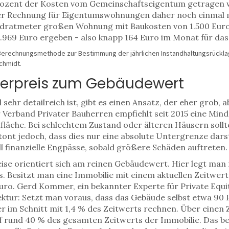
 Prozent der Kosten vom Gemeinschaftseigentum getragen 
er Rechnung für Eigentumswohnungen daher noch einmal m
Quadratmeter großen Wohnung mit Baukosten von 1.500 Eu
.969 Euro ergeben - also knapp 164 Euro im Monat für das 
 Berechnungsmethode zur Bestimmung der jährlichen Instandhaltungsrückla
chmidt
.
rpreis zum Gebäudewert
ehr detailreich ist, gibt es einen Ansatz, der eher grob, a
Verband Privater Bauherren empfiehlt seit 2015 eine Mi
che. Bei schlechtem Zustand oder älteren Häusern sollten
ont jedoch, dass dies nur eine absolute Untergrenze darst
nell finanzielle Engpässe, sobald größere Schäden auftreten.
se orientiert sich am reinen Gebäudewert. Hier legt man fe
 Besitzt man eine Immobilie mit einem aktuellen Zeitwert
uro. Gerd Kommer, ein bekannter Experte für Private Equit
rektur: Setzt man voraus, dass das Gebäude selbst etwa 9
 im Schnitt mit 1,4 % des Zeitwerts rechnen. Über einen 
 rund 40 % des gesamten Zeitwerts der Immobilie. Das bed