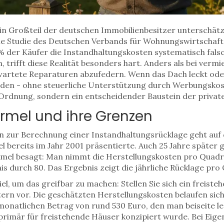
Ein Großteil der deutschen Immobilienbesitzer unterschätz
ine Studie des Deutschen Verbands für Wohnungswirtschaf
% der Käufer die Instandhaltungskosten systematisch fals
 trifft diese Realität besonders hart. Anders als bei vermi
rtete Reparaturen abzufedern. Wenn das Dach leckt oder
rden - ohne steuerliche Unterstützung durch Werbungskost
 Ordnung, sondern ein entscheidender Baustein der privat
ormel und ihre Grenzen
 zur Berechnung einer Instandhaltungsrücklage geht auf
 bereits im Jahr 2001 präsentierte. Auch 25 Jahre später g
Formel besagt: Man nimmt die Herstellungskosten pro Quadra
nis durch 80. Das Ergebnis zeigt die jährliche Rücklage pr
l, um das greifbar zu machen: Stellen Sie sich ein freiste
rn vor. Die geschätzten Herstellungskosten belaufen sich
onatlichen Betrag von rund 530 Euro, den man beiseite lege
primär für freistehende Häuser konzipiert wurde. Bei Eig