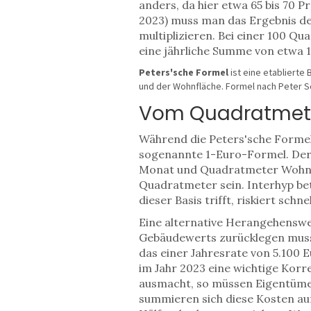
anders, da hier etwa 65 bis 70
2023) muss man das Ergebnis d
multiplizieren. Bei einer 100 
eine jährliche Summe von etwa 1
Peters'sche Formel
ist
eine etablierte
und der Wohnfläche
.
Formel nach Peter S
Vom Quadratmete
Während die Peters'sche Formel s
sogenannte 1-Euro-Formel. Der 
Monat und Quadratmeter Wohnflä
Quadratmeter sein. Interhyp bet
dieser Basis trifft, riskiert sch
Eine alternative Herangehenswei
Gebäudewerts zurücklegen muss.
das einer Jahresrate von 5.100 E
im Jahr 2023 eine wichtige Kor
ausmacht, so müssen Eigentümer
summieren sich diese Kosten auf