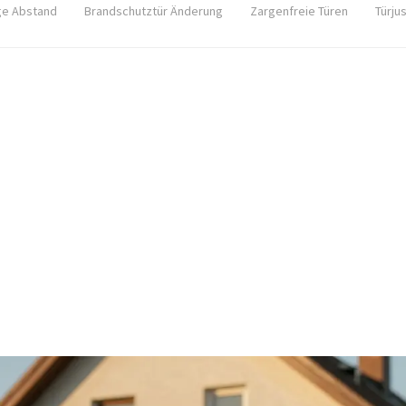
ge Abstand
Brandschutztür Änderung
Zargenfreie Türen
Türju