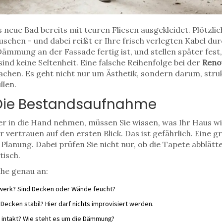
as neue Bad bereits mit teuren Fliesen ausgekleidet. Plötzl
uschen - und dabei reißt er Ihre frisch verlegten Kabel du
Dämmung an der Fassade fertig ist, und stellen später fest
ind keine Seltenheit. Eine falsche Reihenfolge bei der
Reno
chen. Es geht nicht nur um Ästhetik, sondern darum, stru
llen.
: Die Bestandsaufnahme
 in die Hand nehmen, müssen Sie wissen, was Ihr Haus wir
 vertrauen auf den ersten Blick. Das ist gefährlich. Eine g
lanung. Dabei prüfen Sie nicht nur, ob die Tapete abblätte
isch.
che genau an:
werk? Sind Decken oder Wände feucht?
ecken stabil? Hier darf nichts improvisiert werden.
 intakt? Wie steht es um die Dämmung?