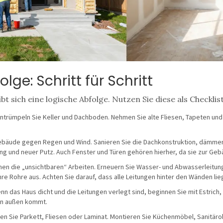
lge: Schritt für Schritt
t sich eine logische Abfolge. Nutzen Sie diese als Checklis
ntrümpeln Sie Keller und Dachboden. Nehmen Sie alte Fliesen, Tapeten und 
ebäude gegen Regen und Wind. Sanieren Sie die Dachkonstruktion, dämme
g und neuer Putz. Auch Fenster und Türen gehören hierher, da sie zur Geb
n die „unsichtbaren“ Arbeiten. Erneuern Sie Wasser- und Abwasserleitung
hre Rohre aus. Achten Sie darauf, dass alle Leitungen hinter den Wänden l
nn das Haus dicht und die Leitungen verlegt sind, beginnen Sie mit Estrich,
von außen kommt.
en Sie Parkett, Fliesen oder Laminat. Montieren Sie Küchenmöbel, Sanitäro