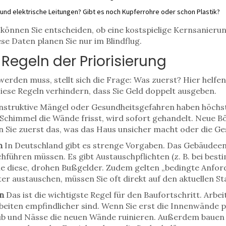
- und elektrische Leitungen? Gibt es noch Kupferrohre oder schon Plastik?
 können Sie entscheiden, ob eine kostspielige Kernsanierung
se Daten planen Sie nur im Blindflug.
Regeln der Priorisierung
erden muss, stellt sich die Frage: Was zuerst? Hier helfen
iese Regeln verhindern, dass Sie Geld doppelt ausgeben.
struktive Mängel oder Gesundheitsgefahren haben höchste
Schimmel die Wände frisst, wird sofort gehandelt. Neue
 Sie zuerst das, was das Haus unsicher macht oder die Ge
n
In Deutschland gibt es strenge Vorgaben. Das
Gebäudeen
ühren müssen. Es gibt Austauschpflichten (z. B. bei bes
Sie diese, drohen Bußgelder. Zudem gelten „bedingte Anfo
er austauschen, müssen Sie oft direkt auf den aktuellen S
n
Das ist die wichtigste Regel für den Baufortschritt. Arbe
beiten empfindlicher sind. Wenn Sie erst die Innenwände 
taub und Nässe die neuen Wände ruinieren. Außerdem bauen 