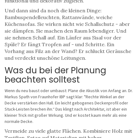
funktional und dekorativ zugleich.
Und dann sind da noch die kleinen Dinge:
Bambuspendelleuchten, Rattanwände, weiche
Küchensofas. Sie wirken nicht wie Schallschutz - aber
sie dämpfen. Sie machen den Raum lebendiger. Und
sie nehmen Schall auf. Ein Läufer aus Sisal vor der
Spüle? Er fängt Tropfen auf - und Schritte. Ein
Vorhang aus Filz an der Wand? Er schluckt Geräusche
und verdeckt unschöne Leitungen.
Was du bei der Planung
beachten solltest
Wenn du neu baust oder umbaust: Plane die Akustik von Anfang an. Dr.
Markus Spath von Fraunhofer IBP sagt klar: "Rechte Winkel an der
Decke verstärken den Hall. Ein leicht gebogenes Deckenprofil oder
Stuck-Leisten brechen ihn.“ Das klingt nach Architektur, ist aber ein
kleiner Trick mit großer Wirkung. Und er kostet kaum mehr als eine
normale Decke.
Vermeide zu viele glatte Flächen. Kombiniere Holz mit
Textilien. Setze auf Materialien mit hoher