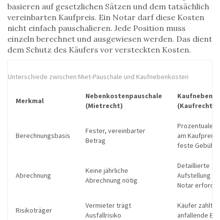
basieren auf gesetzlichen Sätzen und dem tatsächlich
vereinbarten Kaufpreis. Ein Notar darf diese Kosten
nicht einfach pauschalieren. Jede Position muss
einzeln berechnet und ausgewiesen werden. Das dient
dem Schutz des Käufers vor versteckten Kosten.
Unterschiede zwischen Miet-Pauschale und Kaufnebenkosten
Nebenkostenpauschale
Kaufnebenk
Merkmal
(Mietrecht)
(Kaufrecht)
Prozentualer A
Fester, vereinbarter
Berechnungsbasis
am Kaufpreis 
Betrag
feste Gebühr
Detaillierte
Keine jährliche
Abrechnung
Aufstellung du
Abrechnung nötig
Notar erforder
Vermieter trägt
Käufer zahlt e
Risikoträger
Ausfallrisiko
anfallende Be