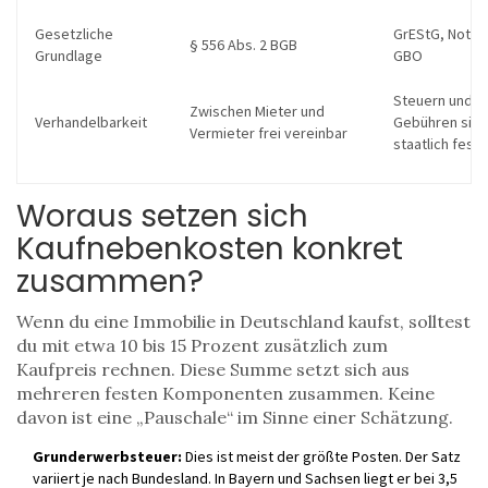
Gesetzliche
GrEStG, NotZG
§ 556 Abs. 2 BGB
Grundlage
GBO
Steuern und
Zwischen Mieter und
Verhandelbarkeit
Gebühren sind
Vermieter frei vereinbar
staatlich fest
Woraus setzen sich
Kaufnebenkosten konkret
zusammen?
Wenn du eine Immobilie in Deutschland kaufst, solltest
du mit etwa 10 bis 15 Prozent zusätzlich zum
Kaufpreis rechnen. Diese Summe setzt sich aus
mehreren festen Komponenten zusammen. Keine
davon ist eine „Pauschale“ im Sinne einer Schätzung.
Grunderwerbsteuer:
Dies ist meist der größte Posten. Der Satz
variiert je nach Bundesland. In Bayern und Sachsen liegt er bei 3,5