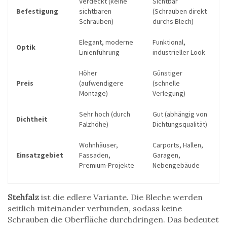
Verdeckt (keine
Sichtbar
Befestigung
sichtbaren
(Schrauben direkt
Schrauben)
durchs Blech)
Elegant, moderne
Funktional,
Optik
Linienführung
industrieller Look
Höher
Günstiger
Preis
(aufwendigere
(schnelle
Montage)
Verlegung)
Sehr hoch (durch
Gut (abhängig von
Dichtheit
Falzhöhe)
Dichtungsqualität)
Wohnhäuser,
Carports, Hallen,
Einsatzgebiet
Fassaden,
Garagen,
Premium-Projekte
Nebengebäude
Stehfalz
ist die edlere Variante. Die Bleche werden
seitlich miteinander verbunden, sodass keine
Schrauben die Oberfläche durchdringen. Das bedeutet