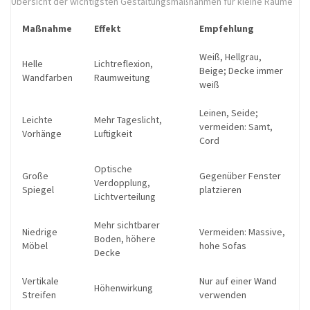
Übersicht der wichtigsten Gestaltungsmaßnahmen für kleine Räume
Maßnahme
Effekt
Empfehlung
Weiß, Hellgrau,
Helle
Lichtreflexion,
Beige; Decke immer
Wandfarben
Raumweitung
weiß
Leinen, Seide;
Leichte
Mehr Tageslicht,
vermeiden: Samt,
Vorhänge
Luftigkeit
Cord
Optische
Große
Gegenüber Fenster
Verdopplung,
Spiegel
platzieren
Lichtverteilung
Mehr sichtbarer
Niedrige
Vermeiden: Massive,
Boden, höhere
Möbel
hohe Sofas
Decke
Vertikale
Nur auf einer Wand
Höhenwirkung
Streifen
verwenden