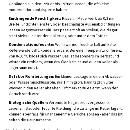
Gebäuden aus den 1950er bis 1970er Jahren, die oft keine
moderne Horizontalsperre haben.
Eindringende Feuchtigkeit:
Risse im Mauerwerk ab 0,2 mm
Breite, undichte Fenster, oder beschädigte Außenabdichtungen
lassen Regenwasser ein. Das passiert oft an Stellen, die du gar
nicht siehst - hinter der Isolierung oder unter dem Estrich.
Kondensationsfeuchte:
Wenn warme, feuchte Luft auf kalte
Kellerwände trifft, kondensiert sie. Bei einer Temperaturdifferenz
von 8-10 °C bildet sich Wasser. Das ist besonders im Herbst und
Winter ein Problem, wenn draußen kalt ist und du den Keller als
Lagerraum nutzt.
Defekte Rohrleitungen:
Ein kleiner Leckage in einem Abwasser-
oder Wasseranschlussrohr, nur 1 mm groß, kann täglich Liter
Wasser in den Keller abgeben. Oft merkst du es erst, wenn der
Geruch stark wird.
Biologische Quellen:
Verendete Nagetiere, vergessene
Lebensmittel oder feuchte Kleidung, die zu lange im Keller lagert,
können ebenfalls für unangenehme Gerüche sorgen - aber das ist
selten die Hauptursache.