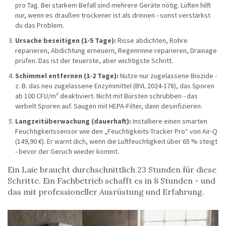
pro Tag. Bei starkem Befall sind mehrere Geräte nötig. Lüften hilft
nur, wenn es draußen trockener ist als drinnen - sonst verstärkst
du das Problem.
Ursache beseitigen (1-5 Tage):
Risse abdichten, Rohre
reparieren, Abdichtung erneuern, Regenrinne reparieren, Drainage
prüfen. Das ist der teuerste, aber wichtigste Schritt.
Schimmel entfernen (1-2 Tage):
Nutze nur zugelassene Biozide -
z. B. das neu zugelassene Enzymmittel (BVL 2024-178), das Sporen
ab 100 CFU/m³ deaktiviert. Nicht mit Bürsten schrubben - das
wirbelt Sporen auf. Saugen mit HEPA-Filter, dann desinfizieren.
Langzeitüberwachung (dauerhaft):
Installiere einen smarten
Feuchtigkeitssensor wie den „Feuchtigkeits-Tracker Pro“ von Air-Q
(149,90 €). Er warnt dich, wenn die Luftfeuchtigkeit über 65 % steigt
- bevor der Geruch wieder kommt.
Ein Laie braucht durchschnittlich 23 Stunden für diese
Schritte. Ein Fachbetrieb schafft es in 8 Stunden - und
das mit professioneller Ausrüstung und Erfahrung.