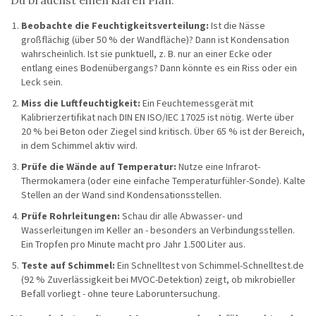
Du brauchst einen klaren Plan:
Beobachte die Feuchtigkeitsverteilung:
Ist die Nässe
großflächig (über 50 % der Wandfläche)? Dann ist Kondensation
wahrscheinlich. Ist sie punktuell, z. B. nur an einer Ecke oder
entlang eines Bodenübergangs? Dann könnte es ein Riss oder ein
Leck sein.
Miss die Luftfeuchtigkeit:
Ein Feuchtemessgerät mit
Kalibrierzertifikat nach DIN EN ISO/IEC 17025 ist nötig. Werte über
20 % bei Beton oder Ziegel sind kritisch. Über 65 % ist der Bereich,
in dem Schimmel aktiv wird.
Prüfe die Wände auf Temperatur:
Nutze eine Infrarot-
Thermokamera (oder eine einfache Temperaturfühler-Sonde). Kalte
Stellen an der Wand sind Kondensationsstellen.
Prüfe Rohrleitungen:
Schau dir alle Abwasser- und
Wasserleitungen im Keller an - besonders an Verbindungsstellen.
Ein Tropfen pro Minute macht pro Jahr 1.500 Liter aus.
Teste auf Schimmel:
Ein Schnelltest von Schimmel-Schnelltest.de
(92 % Zuverlässigkeit bei MVOC-Detektion) zeigt, ob mikrobieller
Befall vorliegt - ohne teure Laboruntersuchung.