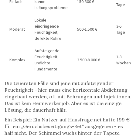
Einfach
kleine
150-300 €
Tage
Lüftungsprobleme
Lokale
eindringende
3-5
Moderat
500-1.500 €
Feuchtigkeit,
Tage
defekte Rohre
Aufsteigende
Feuchtigkeit,
1-3
Komplex
2.500-8.000 €
undichte
Wochen
Fundamente
Die teuersten Fälle sind jene mit aufsteigender
Feuchtigkeit - hier muss eine horizontale Abdichtung
eingebaut werden, oft mit Bohrungen und Injektionen.
Das ist kein Heimwerkerjob. Aber es ist die einzige
Lösung, die dauerhaft hält.
Ein Beispiel: Ein Nutzer auf Hausfrage.net hatte 199 €
für ein „Geruchsbeseitigungs-Set“ ausgegeben - es
half nicht. Der Schimmel wuchs hinter der Tapete