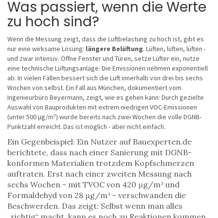
Was passiert, wenn die Werte
zu hoch sind?
Wenn die Messung zeigt, dass die Luftbelastung zu hoch ist, gibt es
nur eine wirksame Lösung:
längere Belüftung
. Lüften, lüften, lüften -
und zwar intensiv. Öffne Fenster und Türen, setze Lüfter ein, nutze
eine technische Lüftungsanlage. Die Emissionen nehmen exponentiell
ab. In vielen Fällen bessert sich die Luft innerhalb von drei bis sechs
Wochen von selbst. Ein Fall aus München, dokumentiert vom
Ingenieurbüro Beyermann, zeigt, wie es gehen kann: Durch gezielte
Auswahl von Bauprodukten mit extrem niedrigen VOC-Emissionen
(unter 500 μg/m³) wurde bereits nach zwei Wochen die volle DGNB-
Punktzahl erreicht. Das ist möglich - aber nicht einfach.
Ein Gegenbeispiel: Ein Nutzer auf Bauexperten.de
berichtete, dass nach einer Sanierung mit DGNB-
konformen Materialien trotzdem Kopfschmerzen
auftraten. Erst nach einer zweiten Messung nach
sechs Wochen - mit TVOC von 420 μg/m³ und
Formaldehyd von 28 μg/m³ - verschwanden die
Beschwerden. Das zeigt: Selbst wenn man alles
„richtig“ macht, kann es noch zu Reaktionen kommen.