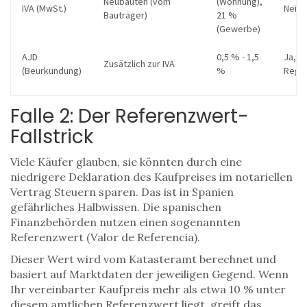
Neubauten (vom
(Wohnung),
IVA (MwSt.)
Nein, 
Bauträger)
21 %
(Gewerbe)
AJD
0,5 % - 1,5
Ja, j
Zusätzlich zur IVA
(Beurkundung)
%
Regi
Falle 2: Der Referenzwert-
Fallstrick
Viele Käufer glauben, sie könnten durch eine
niedrigere Deklaration des Kaufpreises im notariellen
Vertrag Steuern sparen. Das ist in Spanien
gefährliches Halbwissen. Die spanischen
Finanzbehörden nutzen einen sogenannten
Referenzwert
(
Valor de Referencia
)
.
Dieser Wert wird vom Katasteramt berechnet und
basiert auf Marktdaten der jeweiligen Gegend. Wenn
Ihr vereinbarter Kaufpreis mehr als etwa 10 % unter
diesem amtlichen Referenzwert liegt, greift das