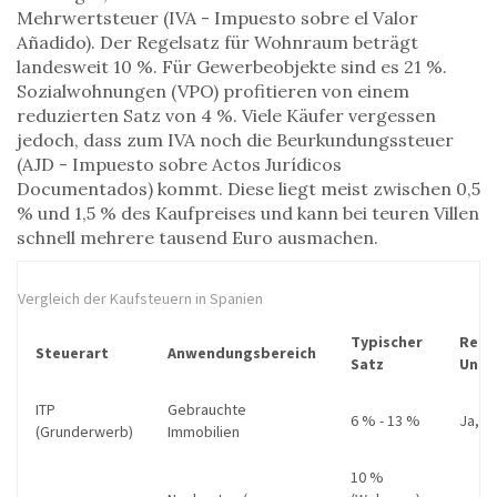
Mehrwertsteuer
(
IVA - Impuesto sobre el Valor
Añadido
)
. Der Regelsatz für Wohnraum beträgt
landesweit 10 %. Für Gewerbeobjekte sind es 21 %.
Sozialwohnungen (VPO) profitieren von einem
reduzierten Satz von 4 %. Viele Käufer vergessen
jedoch, dass zum IVA noch die
Beurkundungssteuer
(
AJD - Impuesto sobre Actos Jurídicos
Documentados
)
kommt. Diese liegt meist zwischen 0,5
% und 1,5 % des Kaufpreises und kann bei teuren Villen
schnell mehrere tausend Euro ausmachen.
Vergleich der Kaufsteuern in Spanien
Typischer
Regi
Steuerart
Anwendungsbereich
Satz
Unte
ITP
Gebrauchte
6 % - 13 %
Ja, s
(Grunderwerb)
Immobilien
10 %