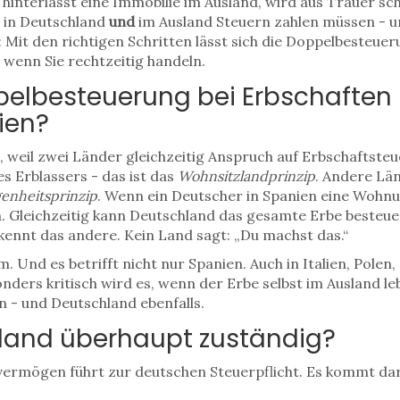
interlässt eine Immobilie im Ausland, wird aus Trauer sch
e in Deutschland
und
im Ausland Steuern zahlen müssen - u
: Mit den richtigen Schritten lässt sich die Doppelbesteue
 wenn Sie rechtzeitig handeln.
pelbesteuerung bei Erbschaften
ien?
 weil zwei Länder gleichzeitig Anspruch auf Erbschaftste
 Erblassers - das ist das
Wohnsitzlandprinzip
. Andere Lä
enheitsprinzip
. Wenn ein Deutscher in Spanien eine Wohnun
. Gleichzeitig kann Deutschland das gesamte Erbe besteue
 kennt das andere. Kein Land sagt: „Du machst das.“
em. Und es betrifft nicht nur Spanien. Auch in Italien, Pole
nders kritisch wird es, wenn der Erbe selbst im Ausland l
n - und Deutschland ebenfalls.
land überhaupt zuständig?
svermögen führt zur deutschen Steuerpflicht. Es kommt da