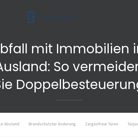
rbfall mit Immobilien 
Ausland: So vermeide
Sie Doppelbesteuerun
ge Abstand
Brandschutztür Änderung
Zargenfreie Türen
Türju