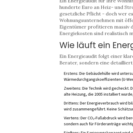
Ein Energieaudit für Ihre Wohnim
hunderte Euro an Heiz- und Str
gesetzliche Pflicht - doch wer e
Wohnungsunternehmen mit öffent
Eigentümer profitieren massiv d
Energiekosten sind realistisch 
Wie läuft ein Ene
Ein Energieaudit folgt einer klar
Berater, sondern eine detaillier
Erstens: Die Gebäudehülle wird untersu
Wärmedurchgangskoeffizienten (U-Wert
Zweitens: Die Technik wird gecheckt. Di
alte Heizung, die 2005 installiert wu
Drittens: Der Energieverbrauch wird b
wird zusammengeführt. Keine Schätzun
Viertens: Der CO₂-Fußabdruck wird bere
sondern auch für Förderanträge wichti
Fünftens: Ein Sanierungskonzept wird e