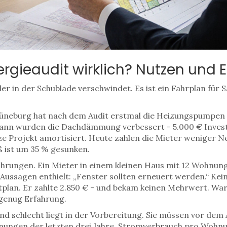
ergieaudit wirklich? Nutzen und 
 der in der Schublade verschwindet. Es ist ein Fahrplan für 
neburg hat nach dem Audit erstmal die Heizungspumpen a
 Dann wurden die Dachdämmung verbessert - 5.000 € Invest
ze Projekt amortisiert. Heute zahlen die Mieter weniger N
ß ist um 35 % gesunken.
ahrungen. Ein Mieter in einem kleinen Haus mit 12 Wohnung
 Aussagen enthielt: „Fenster sollten erneuert werden.“ Ke
tplan. Er zahlte 2.850 € - und bekam keinen Mehrwert. Wa
 genug Erfahrung.
d schlecht liegt in der Vorbereitung. Sie müssen vor dem 
hnungen der letzten drei Jahre, Stromverbrauch pro Wohnu