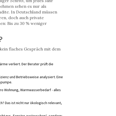
uger Schritt, um jedes Jahr
ehmen sehen es nur als
endite. In Deutschland müssen
en, doch auch private
en: Bis zu 30 % weniger
?
st kein flaches Gespräch mit dem
me verliert. Der Berater prüft die
izienz und Betriebsweise analysiert. Eine
mepumpe.
 pro Wohnung, Warmwasserbedarf - alles
? Das ist nicht nur ökologisch relevant,
icht nur „Fenster austauschen“, sondern: