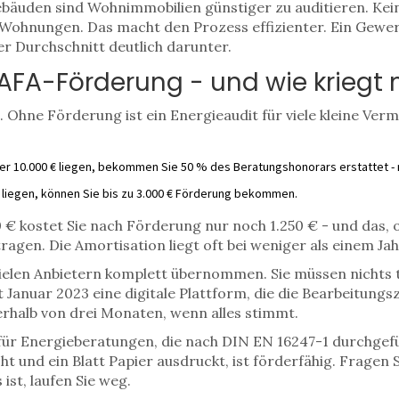
ebäuden sind Wohnimmobilien günstiger zu auditieren. Ke
Wohnungen. Das macht den Prozess effizienter. Ein Gewerb
er Durchschnitt deutlich darunter.
BAFA-Förderung - und wie kriegt
 Ohne Förderung ist ein Energieaudit für viele kleine Verm
ter 10.000 € liegen, bekommen Sie 50 % des Beratungshonorars erstattet - 
 liegen, können Sie bis zu 3.000 € Förderung bekommen.
00 € kostet Sie nach Förderung nur noch 1.250 € - und das,
ragen. Die Amortisation liegt oft bei weniger als einem Jah
ielen Anbietern komplett übernommen. Sie müssen nichts 
t Januar 2023 eine digitale Plattform, die die Bearbeitungs
rhalb von drei Monaten, wenn alles stimmt.
 für Energieberatungen, die nach DIN EN 16247-1 durchgef
t und ein Blatt Papier ausdruckt, ist förderfähig. Frage
ist, laufen Sie weg.