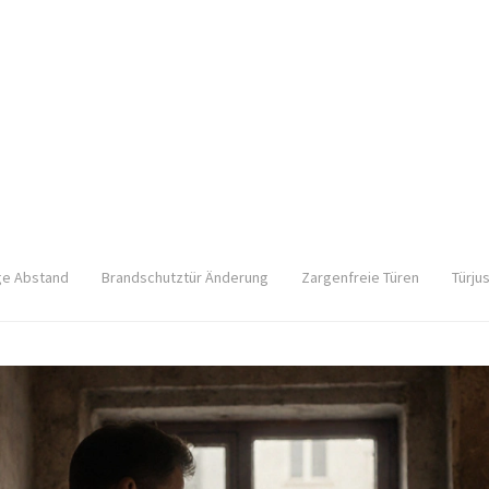
ge Abstand
Brandschutztür Änderung
Zargenfreie Türen
Türju