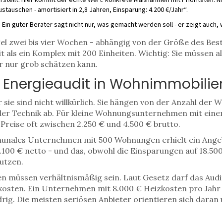
stauschen - amortisiert in 2,8 Jahren, Einsparung: 4.200 €/Jahr“.
Ein guter Berater sagt nicht nur, was gemacht werden soll - er zeigt auch, 
gel zwei bis vier Wochen - abhängig von der Größe des Best
als ein Komplex mit 200 Einheiten. Wichtig: Sie müssen al
r nur grob schätzen kann.
in Energieaudit in Wohnimmobilie
r sie sind nicht willkürlich. Sie hängen von der Anzahl der
der Technik ab. Für kleine Wohnungsunternehmen mit ein
Preise oft zwischen 2.250 € und 4.500 € brutto.
mmunales Unternehmen mit 500 Wohnungen erhielt ein Ange
100 € netto - und das, obwohl die Einsparungen auf 18.50
Nutzen.
en müssen verhältnismäßig sein. Laut Gesetz darf das Audi
ekosten. Ein Unternehmen mit 8.000 € Heizkosten pro Jahr d
g. Die meisten seriösen Anbieter orientieren sich daran u