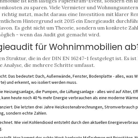
mobilie ist kein lästiges Papierkram-Event, sondern ein kl
omkosten zu sparen. Viele Vermieter und Wohnungsuntern
s richtig nutzt, macht daraus eine Investition mit klarer R
lichem Hintergrund seit 2015 ein Energieaudit durchführ
avon. Es geht nicht um Theorie, sondern um konkrete Zahl
möglich - wenn das Audit gut gemacht wird.
rgieaudit für Wohnimmobilien ab
en Struktur, die in der DIN EN 16247-1 festgelegt ist. Es i
te Analyse, die mehrere Schritte umfasst.
cht. Das bedeutet: Dach, Außenwände, Fenster, Bodenplatte - alles, was Wär
e) und erkennt, wo isoliert werden muss.
e Heizungsanlage, die Pumpen, die Lüftungsanlage - alles wird auf Alter, Eff
rde, kann heute noch 40 % mehr Energie verbrauchen als eine moderne Wär
ilanziert. Die letzten drei Jahre Heizkostenabrechnungen, Stromverbrauch
g, sondern echte Zahlen.
chnet. Wie viel Kohlendioxid entsteht durch den aktuellen Energieverbrauch
g.
rstellt. Hier kommt der echte Wert: konkrete Maßnahmen mit Prioritäten. N