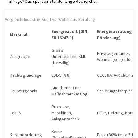
infrage? Das spart dir stundenlange Recherche.
Vergleich: Industrie-Audit vs. Wohnhaus-Beratung
Energieaudit (DIN
Energieberatung (B
Merkmal
EN 16247-1)
Förderung)
Große
Privateigentümer,
Zielgruppe
Unternehmen, KMU
Wohnungseigentümer
(freiwillig)
Rechtsgrundlage
EDL-G (§ 8)
GEG, BAFA-Richtlinien
Auditbericht mit
Hauptergebnis
Sanierungsfahrplan mi
Maßnahmenkatalog
Prozesse,
Fokus
Maschinen,
Hülle, Heizung, Komfo
Anlagentechnik
Keine
Kostenförderung
Bis zu 80% (max. 5.100
(Pflichtmaßnahme)