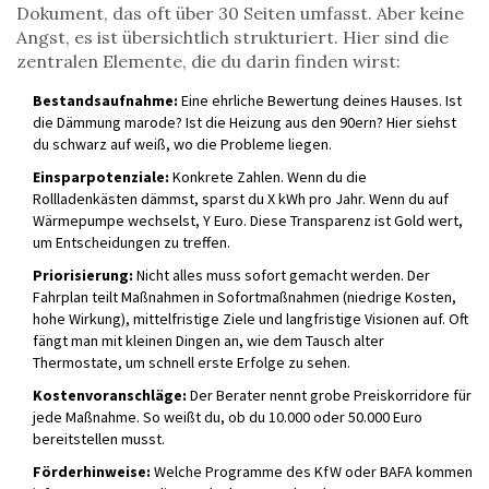
Dokument, das oft über 30 Seiten umfasst. Aber keine
Angst, es ist übersichtlich strukturiert. Hier sind die
zentralen Elemente, die du darin finden wirst:
Bestandsaufnahme:
Eine ehrliche Bewertung deines Hauses. Ist
die Dämmung marode? Ist die Heizung aus den 90ern? Hier siehst
du schwarz auf weiß, wo die Probleme liegen.
Einsparpotenziale:
Konkrete Zahlen. Wenn du die
Rollladenkästen dämmst, sparst du X kWh pro Jahr. Wenn du auf
Wärmepumpe wechselst, Y Euro. Diese Transparenz ist Gold wert,
um Entscheidungen zu treffen.
Priorisierung:
Nicht alles muss sofort gemacht werden. Der
Fahrplan teilt Maßnahmen in Sofortmaßnahmen (niedrige Kosten,
hohe Wirkung), mittelfristige Ziele und langfristige Visionen auf. Oft
fängt man mit kleinen Dingen an, wie dem Tausch alter
Thermostate, um schnell erste Erfolge zu sehen.
Kostenvoranschläge:
Der Berater nennt grobe Preiskorridore für
jede Maßnahme. So weißt du, ob du 10.000 oder 50.000 Euro
bereitstellen musst.
Förderhinweise:
Welche Programme des KfW oder BAFA kommen