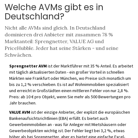
Welche AVMs gibt es in
Deutschland?
Nicht alle AVMs sind gleich. In Deutschland
dominieren drei Anbieter mit zusammen 78 %
Marktanteil: Sprengnetter, VALUE AG und
PriceHubble. Jeder hat seine Stärken - und seine
Schwächen.
Sprengnetter AVM
ist der Marktführer mit 35 % Anteil. Es arbeitet
mit täglich aktualisierten Daten - ein großer Vorteil in schnellen
Märkten wie Frankfurt oder München, wo Preise sich monatlich um
bis zu 1,2 % verschieben. Es ist auf Wohnimmobilien spezialisiert
und erreicht in Großstädten einen mittleren Fehler von nur 2,8 %.
Preis: ab 10 € pro Objekt, wenn Sie mehr als 500 Bewertungen pro
Jahr brauchen.
VALUE AVM
ist der einzige Anbieter, der explizit die europäischen
Bankenaufsichtsrichtlinien (EBA) erfüllt. Es bietet auch
Gewerbeimmobilien an - was für Anleger mit Mietshäusern oder
Gewerbeobjekten wichtig ist. Der Fehler liegt bei 3,2 %, etwas
höher als bei Sprengnetter, aber es bietet eine einfache Excel-