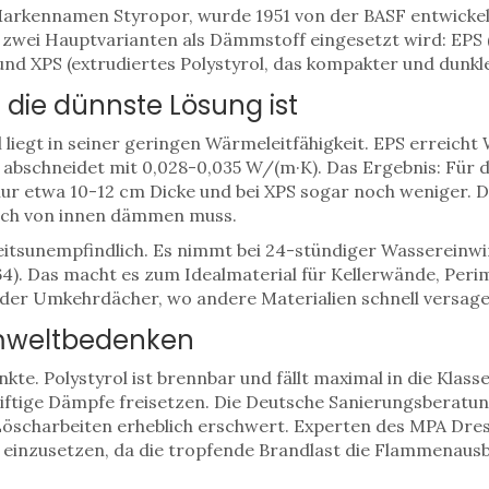
Markennamen Styropor, wurde 1951 von der BASF entwickelt
n zwei Hauptvarianten als Dämmstoff eingesetzt wird: EPS (
und XPS (extrudiertes Polystyrol, das kompakter und dunkler
 die dünnste Lösung ist
l liegt in seiner geringen Wärmeleitfähigkeit. EPS erreich
abschneidet mit 0,028-0,035 W/(m·K). Das Ergebnis: Für 
ur etwa 10-12 cm Dicke und bei XPS sogar noch weniger. Da
ich von innen dämmen muss.
eitsunempfindlich. Es nimmt bei 24-stündiger Wassereinwi
4). Das macht es zum Idealmaterial für Kellerwände, Pe
der Umkehrdächer, wo andere Materialien schnell versag
mweltbedenken
nkte. Polystyrol ist brennbar und fällt maximal in die Klas
giftige Dämpfe freisetzen. Die Deutsche Sanierungsberatu
 Löscharbeiten erheblich erschwert. Experten des MPA Dr
u einzusetzen, da die tropfende Brandlast die Flammenaus