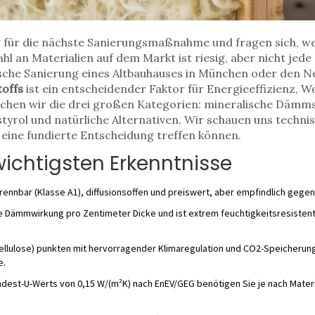
g für die nächste Sanierungsmaßnahme und fragen sich, w
ahl an Materialien auf dem Markt ist riesig, aber nicht jed
sche Sanierung eines Altbauhauses in München oder den N
offs
ist
ein entscheidender Faktor für Energieeffizienz, 
eichen wir die drei großen Kategorien: mineralische Dämms
styrol und natürliche Alternativen. Wir schauen uns techni
e eine fundierte Entscheidung treffen können.
wichtigsten Erkenntnisse
 brennbar (Klasse A1), diffusionsoffen und preiswert, aber empfindlich gege
e Dämmwirkung pro Zentimeter Dicke und ist extrem feuchtigkeitsresistent
Zellulose) punkten mit hervorragender Klimaregulation und CO2-Speicherun
e.
indest-U-Werts von 0,15 W/(m²K) nach EnEV/GEG benötigen Sie je nach Mater