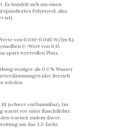
. Es handelt sich um einen
expandiertes Polystyrol, also
 ist).
t Werte von 0,030-0,040 W/(m·K),
denselben U-Wert von 0,15
s spart wertvollen Platz,
rkung weniger als 0,3 % Wasser
rimeterdämmungen (der Bereich
en würden.
se B1 (schwer entflammbar). Im
ng warnt vor einer Rauchdichte
esden warnen zudem davor,
breitung um das 3,5-fache