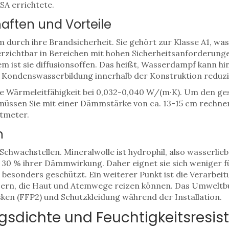
SA errichtete.
aften und Vorteile
 durch ihre Brandsicherheit. Sie gehört zur Klasse A1, was 
erzichtbar in Bereichen mit hohen Sicherheitsanforderung
m ist sie diffusionsoffen. Das heißt, Wasserdampf kann h
n Kondenswasserbildung innerhalb der Konstruktion reduzi
ie Wärmeleitfähigkeit bei 0,032-0,040 W/(m·K). Um den ge
müssen Sie mit einer Dämmstärke von ca. 13-15 cm rechnen.
tmeter.
n
s Schwachstellen. Mineralwolle ist hydrophil, also wasserli
 zu 30 % ihrer Dämmwirkung. Daher eignet sie sich weniger 
d besonders geschützt. Ein weiterer Punkt ist die Verarbe
sern, die Haut und Atemwege reizen können. Das Umweltbu
en (FFP2) und Schutzkleidung während der Installation.
ngsdichte und Feuchtigkeitsresis