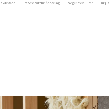
ge Abstand
Brandschutztür Änderung
Zargenfreie Türen
Türju