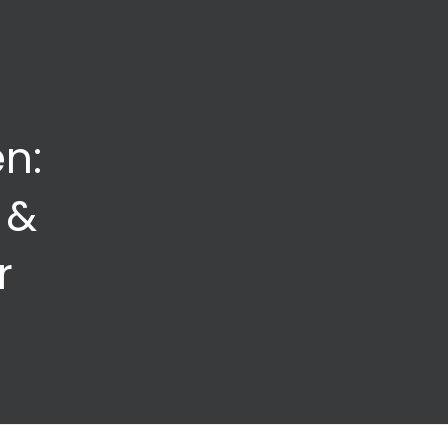
n:
 &
r