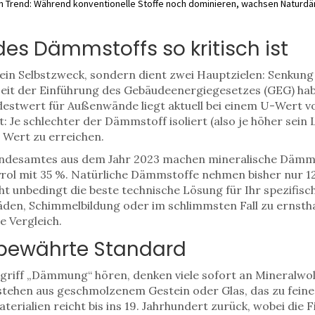
en Trend: Während konventionelle Stoffe noch dominieren, wachsen Naturdä
es Dämmstoffs so kritisch ist
kein Selbstzweck, sondern dient zwei Hauptzielen: Senkun
eit der Einführung des Gebäudeenergiegesetzes (GEG) hab
destwert für Außenwände liegt aktuell bei einem U-Wert vo
: Je schlechter der Dämmstoff isoliert (also je höher sein
 Wert zu erreichen.
undesamtes aus dem Jahr 2023 machen mineralische Dämm
yrol mit 35 %. Natürliche Dämmstoffe nehmen bisher nur 12
cht unbedingt die beste technische Lösung für Ihr spezifisch
en, Schimmelbildung oder im schlimmsten Fall zu ernsth
e Vergleich.
r bewährte Standard
riff „Dämmung“ hören, denken viele sofort an Mineralwol
estehen aus geschmolzenem Gestein oder Glas, das zu fein
terialien reicht bis ins 19. Jahrhundert zurück, wobei die 