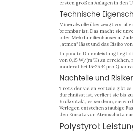
ersten großen Anlagen in den U
Technische Eigensch
Mineralwolle überzeugt vor allem
brennbar ist. Das macht sie unv
oder Mehrfamilienhäusern. Zude
„atmen" lässt und das Risiko vo
In puncto Dämmleistung liegt d
von 0,15 W/(m²K) zu erreichen, 
moderat bei 15-25 € pro Quadra
Nachteile und Risike
Trotz der vielen Vorteile gibt e
durchnässt ist, verliert sie bis
Erdkontakt, es sei denn, sie wir
Verlegen entstehen staubige Fa
den Einsatz von Atemschutzmask
Polystyrol: Leistu