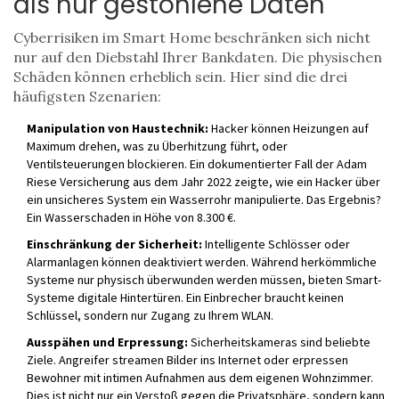
als nur gestohlene Daten
Cyberrisiken im Smart Home beschränken sich nicht
nur auf den Diebstahl Ihrer Bankdaten. Die physischen
Schäden können erheblich sein. Hier sind die drei
häufigsten Szenarien:
Manipulation von Haustechnik:
Hacker können Heizungen auf
Maximum drehen, was zu Überhitzung führt, oder
Ventilsteuerungen blockieren. Ein dokumentierter Fall der Adam
Riese Versicherung aus dem Jahr 2022 zeigte, wie ein Hacker über
ein unsicheres System ein Wasserrohr manipulierte. Das Ergebnis?
Ein Wasserschaden in Höhe von 8.300 €.
Einschränkung der Sicherheit:
Intelligente Schlösser oder
Alarmanlagen können deaktiviert werden. Während herkömmliche
Systeme nur physisch überwunden werden müssen, bieten Smart-
Systeme digitale Hintertüren. Ein Einbrecher braucht keinen
Schlüssel, sondern nur Zugang zu Ihrem WLAN.
Ausspähen und Erpressung:
Sicherheitskameras sind beliebte
Ziele. Angreifer streamen Bilder ins Internet oder erpressen
Bewohner mit intimen Aufnahmen aus dem eigenen Wohnzimmer.
Dies ist nicht nur ein Verstoß gegen die Privatsphäre, sondern kann