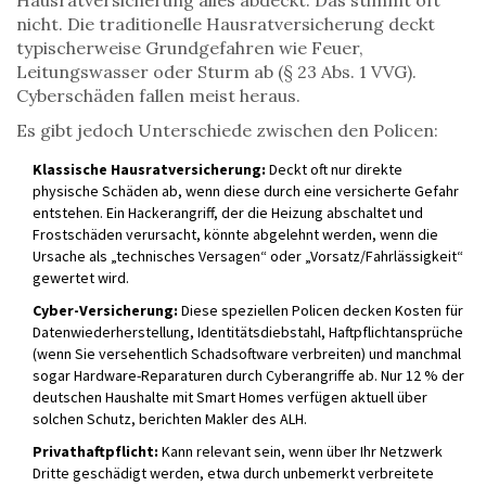
Hausratversicherung alles abdeckt. Das stimmt oft
nicht. Die traditionelle Hausratversicherung deckt
typischerweise Grundgefahren wie Feuer,
Leitungswasser oder Sturm ab (§ 23 Abs. 1 VVG).
Cyberschäden fallen meist heraus.
Es gibt jedoch Unterschiede zwischen den Policen:
Klassische Hausratversicherung:
Deckt oft nur direkte
physische Schäden ab, wenn diese durch eine versicherte Gefahr
entstehen. Ein Hackerangriff, der die Heizung abschaltet und
Frostschäden verursacht, könnte abgelehnt werden, wenn die
Ursache als „technisches Versagen“ oder „Vorsatz/Fahrlässigkeit“
gewertet wird.
Cyber-Versicherung:
Diese speziellen Policen decken Kosten für
Datenwiederherstellung, Identitätsdiebstahl, Haftpflichtansprüche
(wenn Sie versehentlich Schadsoftware verbreiten) und manchmal
sogar Hardware-Reparaturen durch Cyberangriffe ab. Nur 12 % der
deutschen Haushalte mit Smart Homes verfügen aktuell über
solchen Schutz, berichten Makler des ALH.
Privathaftpflicht:
Kann relevant sein, wenn über Ihr Netzwerk
Dritte geschädigt werden, etwa durch unbemerkt verbreitete