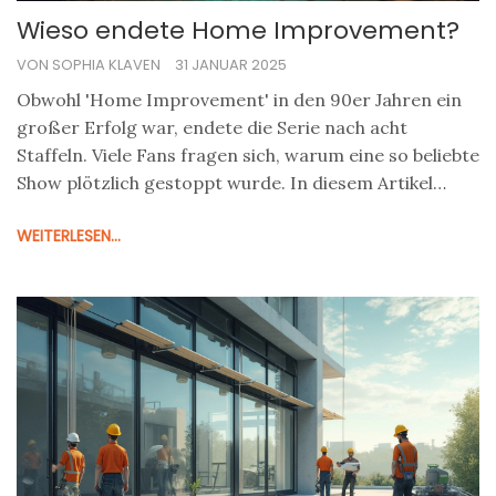
Wieso endete Home Improvement?
VON SOPHIA KLAVEN
31 JANUAR 2025
Obwohl 'Home Improvement' in den 90er Jahren ein
großer Erfolg war, endete die Serie nach acht
Staffeln. Viele Fans fragen sich, warum eine so beliebte
Show plötzlich gestoppt wurde. In diesem Artikel
beleuchten wir die Hintergründe und Faktoren, die zu
WEITERLESEN...
diesem Ende führten. Zudem werfen wir einen Blick
darauf, was die Hauptdarsteller heute machen und
wie sich das Serienende auf die Heimwerkerszene
ausgewirkt hat.