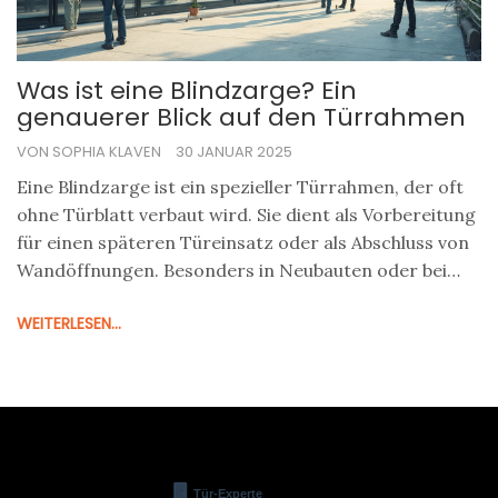
Was ist eine Blindzarge? Ein
genauerer Blick auf den Türrahmen
VON SOPHIA KLAVEN
30 JANUAR 2025
Eine Blindzarge ist ein spezieller Türrahmen, der oft
ohne Türblatt verbaut wird. Sie dient als Vorbereitung
für einen späteren Türeinsatz oder als Abschluss von
Wandöffnungen. Besonders in Neubauten oder bei
Renovierungen ist sie beliebt, weil sie Flexibilität für
WEITERLESEN...
zukünftige Umbauten bietet. Der Einbau erfolgt meist
vor der endgültigen Wandgestaltung, was den
nachträglichen Einsatz der Tür erleichtert. Praktische
Tipps und interessante Fakten zu Aufbau und Nutzen
finden Sie hier.