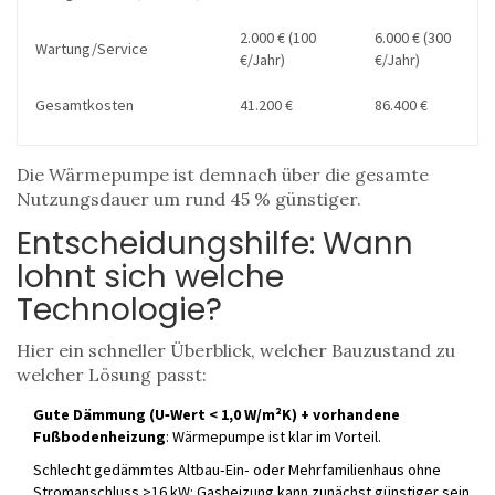
2.000 € (100
6.000 € (300
Wartung/Service
€/Jahr)
€/Jahr)
Gesamtkosten
41.200 €
86.400 €
Die Wärmepumpe ist demnach über die gesamte
Nutzungsdauer um rund 45 % günstiger.
Entscheidungshilfe: Wann
lohnt sich welche
Technologie?
Hier ein schneller Überblick, welcher Bauzustand zu
welcher Lösung passt:
Gute Dämmung (U‑Wert < 1,0 W/m²K) + vorhandene
Fußbodenheizung
: Wärmepumpe ist klar im Vorteil.
Schlecht gedämmtes Altbau‑Ein‑ oder Mehrfamilienhaus ohne
Stromanschluss >16 kW: Gasheizung kann zunächst günstiger sein.