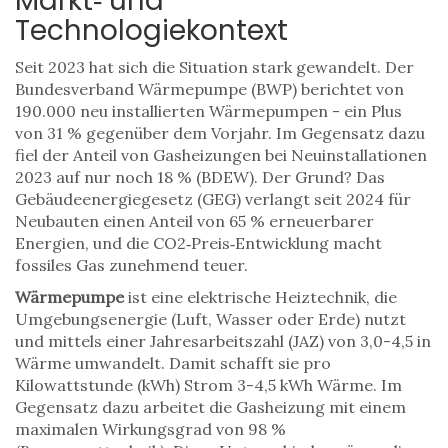
Markt‑ und
Technologiekontext
Seit 2023 hat sich die Situation stark gewandelt. Der
Bundesverband Wärmepumpe (BWP) berichtet von
190.000 neu installierten Wärmepumpen - ein Plus
von 31 % gegenüber dem Vorjahr. Im Gegensatz dazu
fiel der Anteil von Gasheizungen bei Neuinstallationen
2023 auf nur noch 18 % (BDEW). Der Grund? Das
Gebäudeenergiegesetz (GEG) verlangt seit 2024 für
Neubauten einen Anteil von 65 % erneuerbarer
Energien, und die CO2‑Preis‑Entwicklung macht
fossiles Gas zunehmend teuer.
Wärmepumpe
ist eine elektrische Heiztechnik, die
Umgebungsenergie (Luft, Wasser oder Erde) nutzt
und mittels einer Jahresarbeitszahl (JAZ) von 3,0-4,5 in
Wärme umwandelt.
Damit schafft sie pro
Kilowattstunde (kWh) Strom 3-4,5 kWh Wärme. Im
Gegensatz dazu arbeitet die
Gasheizung
mit einem
maximalen Wirkungsgrad von 98 %