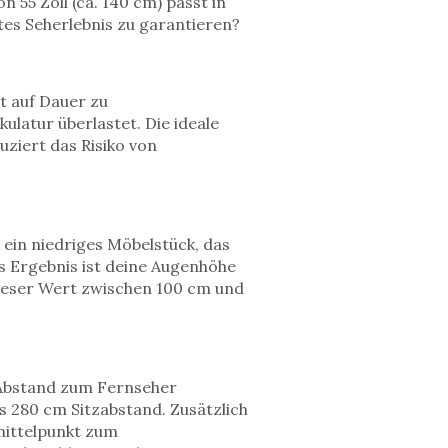
n 55 Zoll (ca. 140 cm)
passt in
tes Seherlebnis zu garantieren?
t auf Dauer zu
atur überlastet. Die ideale
ziert das Risiko von
ein niedriges Möbelstück, das
s Ergebnis ist deine
Augenhöhe
dieser Wert zwischen 100 cm und
r Abstand zum Fernseher
is 280 cm Sitzabstand. Zusätzlich
ittelpunkt zum