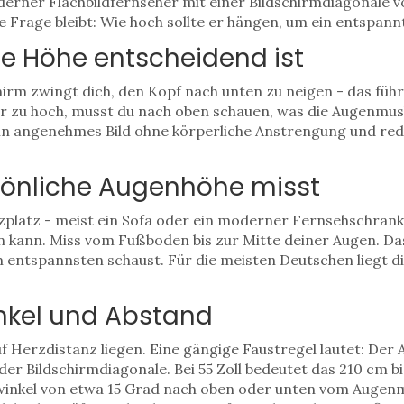
derner Flachbildfernseher mit einer Bildschirmdiagonale vo
 Frage bleibt: Wie hoch sollte er hängen, um ein entspann
ge Höhe entscheidend ist
hirm zwingt dich, den Kopf nach unten zu neigen - das führ
zu hoch, musst du nach oben schauen, was die Augenmuskul
in angenehmes Bild ohne körperliche Anstrengung
und redu
sönliche Augenhöhe misst
tzplatz - meist ein Sofa oder ein moderner
Fernsehschrank
n kann
. Miss vom Fußboden bis zur Mitte deiner Augen. Da
am entspannsten schaust
. Für die meisten Deutschen liegt 
inkel und Abstand
uf Herzdistanz liegen. Eine gängige Faustregel lautet: De
 der Bildschirmdiagonale. Bei 55 Zoll bedeutet das 210 cm b
winkel
von etwa 15 Grad nach oben oder unten vom Augenm