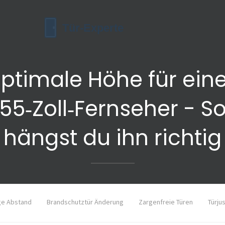
ptimale Höhe für ein
55‑Zoll‑Fernseher - S
hängst du ihn richtig
ge Abstand
Brandschutztür Änderung
Zargenfreie Türen
Türju