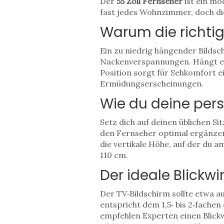
Der
55 Zoll Fernseher
ist ein mo
fast jedes Wohnzimmer, doch die
Warum die richti
Ein zu niedrig hängender Bildsc
Nackenverspannungen. Hängt er 
Position sorgt für
Sehkomfort
e
Ermüdungserscheinungen.
Wie du deine per
Setz dich auf deinen üblichen Si
den Fernseher optimal ergänze
die vertikale Höhe, auf der du 
110 cm.
Der ideale Blickw
Der TV‑Bildschirm sollte etwa a
entspricht dem 1,5‑ bis 2‑fachen
empfehlen Experten einen
Blick