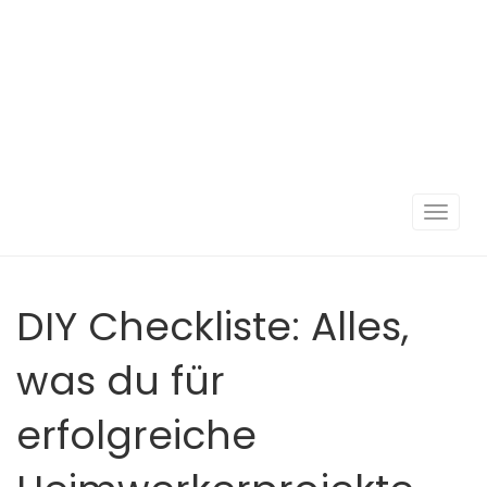
Navigat
umscha
DIY Checkliste: Alles,
was du für
erfolgreiche