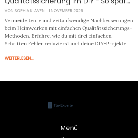
Qualitätssicherung im DIY - So sparst
du Zeit und Geld
VON SOPHIA KLAVEN
1 NOVEMBER 2025
Vermeide teure und zeitaufwendige Nachbesserungen
beim Heimwerken mit einfachen Qualitätssicherungs-
Methoden. Erfahre, wie du mit drei einfachen
Schritten Fehler reduzierst und deine DIY-Projekte
professionell machst.
WEITERLESEN...
Menü